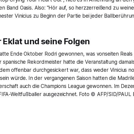
en Band Oasis. Also: "Hör auf, so herzzerreißend zu weine
ester Vinicius zu Beginn der Partie bei jeder Ballberührun
r Eklat und seine Folgen
hatte Ende Oktober Rodri gewonnen, was vonseiten Reals 
r spanische Rekordmeister hatte die Veranstaltung damals 
hdem offenbar durchgesickert war, dass weder Vinicius n
r sein würde. In der vergangenen Saison hatten die Madri
terschaft auch die Champions League gewonnen. Im Dez
s FIFA-Weltfußballer ausgezeichnet. Foto © AFP/SID/PAUL