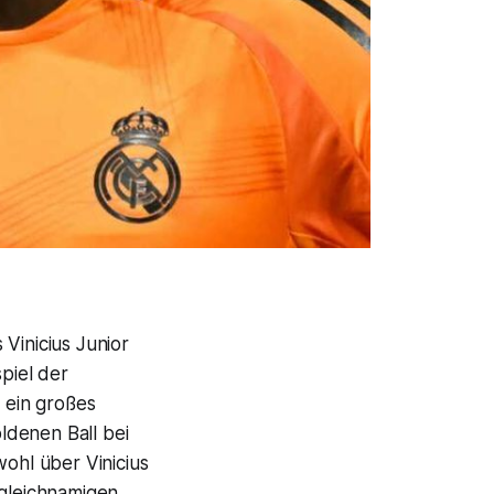
Vinicius Junior
spiel der
 ein großes
ldenen Ball bei
wohl über Vinicius
 gleichnamigen