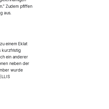
n." Zudem pfiffen
g aus.
zu einem Eklat
kurzfristig
och ein anderer
lenen neben der
ember wurde
 ELLIS