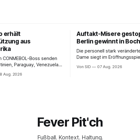
o erhält
Auftakt-Misere gesto
ützung aus
Berlin gewinnt in Bo
rika
Die personell stark veränderte
Dame siegt im Eröffnungsspiel
m CONMEBOL-Boss senden
Bundesliga.
tinien, Paraguay, Venezuela
Von SID
07 Aug. 2026
r versöhnliche Töne.
8 Aug. 2026
Fever Pit'ch
Fußball. Kontext. Haltung.