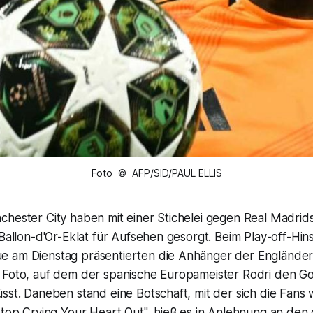
Foto © AFP/SID/PAUL ELLIS
hester City haben mit einer Stichelei gegen Real Madrids 
 Ballon-d'Or-Eklat für Aufsehen gesorgt. Beim Play-off-Hin
 am Dienstag präsentierten die Anhänger der Engländer
 Foto, auf dem der spanische Europameister Rodri den Go
sst. Daneben stand eine Botschaft, mit der sich die Fans 
Stop Crying Your Heart Out", hieß es in Anlehnung an den