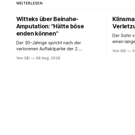
WEITERLESEN
Witteks über Beinahe-
Klinsma
Amputation: "Hätte böse
Verletzu
enden können"
Der Sohn v
einen lang
Der 30-Jährige spricht nach der
vor sich.
verlorenen Auftaktpartie der 2.
Von SID
0
Bundesliga offen über
Von SID
08 Aug. 2026
Schreckensstunden.