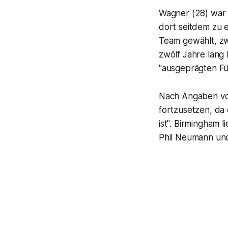
Wagner (28) war 
dort seitdem zu e
Team gewählt, zw
zwölf Jahre lang
"ausgeprägten Füh
Nach Angaben von
fortzusetzen, da e
ist". Birmingham l
Phil Neumann und