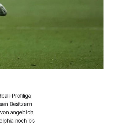
Z
all-Profiliga
sen Besitzern
von angeblich
elphia noch bis