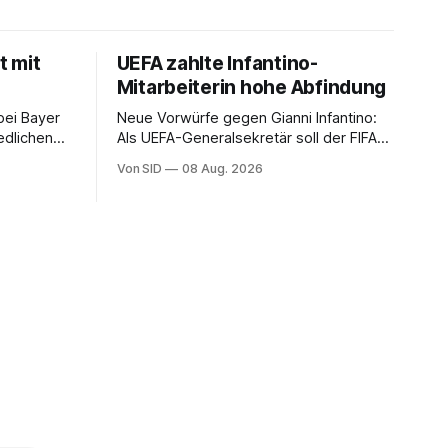
t mit
UEFA zahlte Infantino-
Mitarbeiterin hohe Abfindung
bei Bayer
Neue Vorwürfe gegen Gianni Infantino:
edlichen
Als UEFA-Generalsekretär soll der FIFA-
Präsident für eine Mitarbeiterin eine
Von SID
08 Aug. 2026
hohe Abfindung ausgehandelt haben.