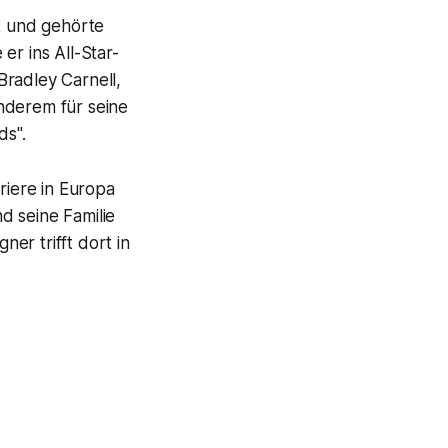
t und gehörte
er ins All-Star-
Bradley Carnell,
nderem für seine
ds".
iere in Europa
nd seine Familie
ner trifft dort in