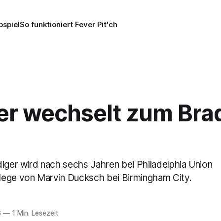
pspiel
So funktioniert Fever Pit'ch
r wechselt zum Bra
diger wird nach sechs Jahren bei Philadelphia Union
ege von Marvin Ducksch bei Birmingham City.
6
—
1 Min. Lesezeit