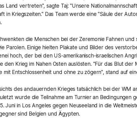
 Land vertreten", sagte Taj: "Unsere Nationalmannschaft i
t in Kriegszeiten." Das Team werde eine "Säule der Autor
.
chwenkten die Menschen bei der Zeremonie Fahnen und 
e Parolen. Einige hielten Plakate und Bilder des verstor
nei hoch, der bei den US-amerikanisch-israelischen Angri
e den Krieg im Nahen Osten auslösten. "Für das Blut der M
 mit Entschlossenheit und ohne zu zögern", stand auf ein
sichts des andauernden Krieges tatsächlich bei der WM an
 Zuletzt wurde die Teilnahme am Turnier an Bedingungen g
15. Juni in Los Angeles gegen Neuseeland in die Weltmeist
egner sind Belgien und Ägypten.