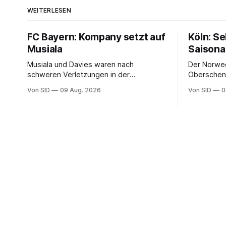
WEITERLESEN
FC Bayern: Kompany setzt auf
Köln: S
Musiala
Saisona
Musiala und Davies waren nach
Der Norweg
schweren Verletzungen in der
Oberschenk
vergangenen Saison nicht richtig in die
Von SID
09 Aug. 2026
Von SID
0
Spur gekommen.