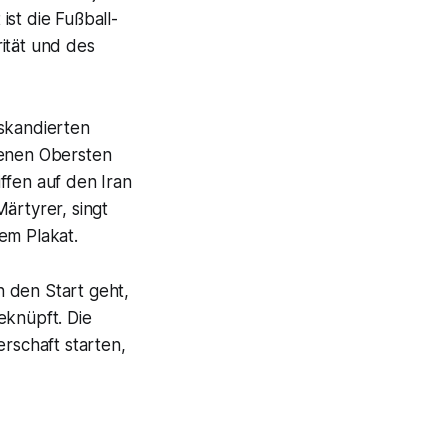
st die Fußball-
ität und des
skandierten
benen Obersten
ffen auf den Iran
ärtyrer, singt
em Plakat.
 den Start geht,
eknüpft. Die
erschaft starten,