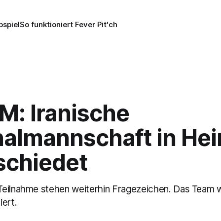
pspiel
So funktioniert Fever Pit'ch
M: Iranische
nalmannschaft in He
schiedet
eilnahme stehen weiterhin Fragezeichen. Das Team w
iert.