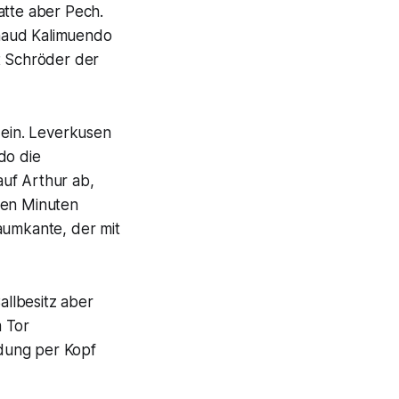
atte aber Pech.
rnaud Kalimuendo
t Schröder der
ein. Leverkusen
do die
auf Arthur ab,
ben Minuten
aumkante, der mit
allbesitz aber
m Tor
dung per Kopf