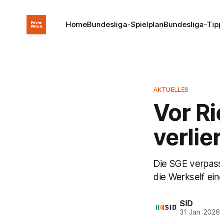
Home
Bundesliga-Spielplan
Bundesliga-Tip
AKTUELLES
Vor Ri
verli
Die SGE verpass
die Werkself ein
SID
31 Jan. 202