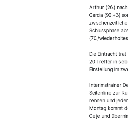
Arthur (26.) nach
Garcia (90.+3) so
zwischenzeitliche
Schlussphase abs
(70./wiederholtes 
Die Eintracht tra
20 Treffer in sie
Einstellung im z
Interimstrainer D
Seitenlinie zur R
rennen und jedem 
Montag kommt de
Celje und übernim