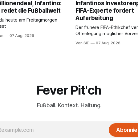
llionendeal, Infantino:
Infantinos Investoren
 redet die Fußballwelt
FIFA-Experte fordert
Aufarbeitung
 du heute am Freitagmorgen
sst
Der frühere FIFA-Ethikchef ver
Offenlegung möglicher Vorver
on
07 Aug. 2026
Diese könnten für die Bewert
Von SID
07 Aug. 2026
Infantinos Rolle entscheidend 
Fever Pit'ch
Fußball. Kontext. Haltung.
Abonnie