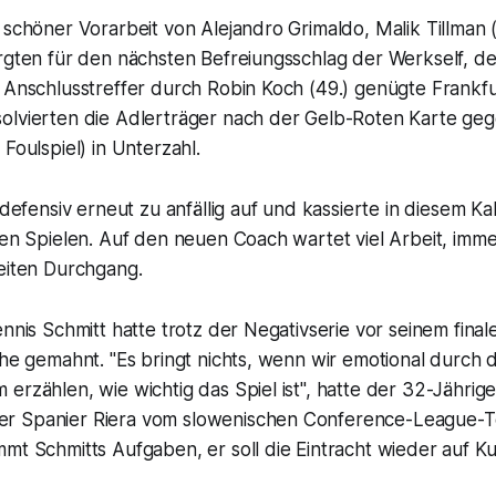
 schöner Vorarbeit von Alejandro Grimaldo, Malik Tillman 
rgten für den nächsten Befreiungsschlag der Werkself, de
 Anschlusstreffer durch Robin Koch (49.) genügte Frankfur
olvierten die Adlerträger nach der Gelb-Roten Karte gege
Foulspiel) in Unterzahl.
t defensiv erneut zu anfällig auf und kassierte in diesem K
ben Spielen. Auf den neuen Coach wartet viel Arbeit, imme
weiten Durchgang.
ennis Schmitt hatte trotz der Negativserie vor seinem final
uhe gemahnt. "Es bringt nichts, wenn wir emotional durch
erzählen, wie wichtig das Spiel ist", hatte der 32-Jährig
r Spanier Riera vom slowenischen Conference-League-T
mt Schmitts Aufgaben, er soll die Eintracht wieder auf Ku