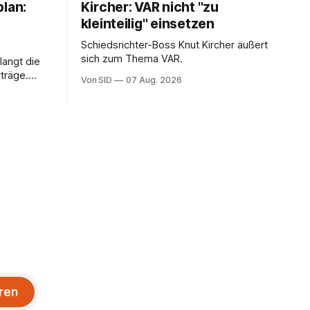
plan:
Kircher: VAR nicht "zu
kleinteilig" einsetzen
Schiedsrichter-Boss Knut Kircher äußert
sich zum Thema VAR.
langt die
träge.
Von SID
07 Aug. 2026
ung von
sein.
ren