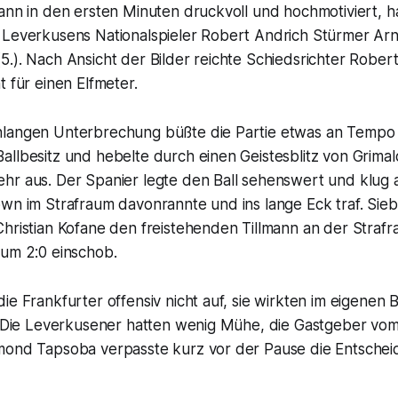
ann in den ersten Minuten druckvoll und hochmotiviert, h
 Leverkusens Nationalspieler Robert Andrich Stürmer A
.). Nach Ansicht der Bilder reichte Schiedsrichter Rober
t für einen Elfmeter.
langen Unterbrechung büßte die Partie etwas an Tempo 
llbesitz und hebelte durch einen Geistesblitz von Grimal
hr aus. Der Spanier legte den Ball sehenswert und klug 
own im Strafraum davonrannte und ins lange Eck traf. Sie
hristian Kofane den freistehenden Tillmann an der Strafr
zum 2:0 einschob.
ie Frankfurter offensiv nicht auf, sie wirkten im eigenen B
s. Die Leverkusener hatten wenig Mühe, die Gastgeber vo
mond Tapsoba verpasste kurz vor der Pause die Entschei