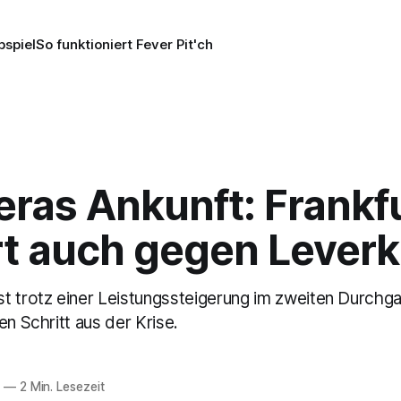
pspiel
So funktioniert Fever Pit'ch
eras Ankunft: Frankf
ert auch gegen Lever
t trotz einer Leistungssteigerung im zweiten Durchg
en Schritt aus der Krise.
6
—
2 Min. Lesezeit