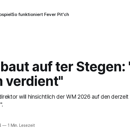
pspiel
So funktioniert Fever Pit'ch
 baut auf ter Stegen:
h verdient"
rektor will hinsichtlich der WM 2026 auf den derzeit 
".
4
—
1 Min. Lesezeit