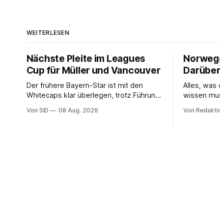
WEITERLESEN
Nächste Pleite im Leagues
Norwegen
Cup für Müller und Vancouver
Darüber
Der frühere Bayern-Star ist mit den
Alles, wa
Whitecaps klar überlegen, trotz Führung
wissen mu
reicht das aber nicht für die ersten
Von SID
08 Aug. 2026
Von Redakti
Punkte.