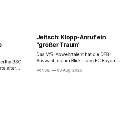
Jeltsch: Klopp-Anruf ein
e
"großer Traum"
Das VfB-Abwehrtalent hat die DFB-
Auswahl fest im Blick - den FC Bayern
Hertha BSC
dagegen (noch) nicht.
te alter
Von SID
08 Aug. 2026