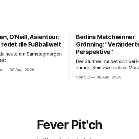
, O'Neill, Asientour:
Berlins Matchwinner
 redet die Fußballwelt
Grönning: "Verändert
Perspektive"
s du heute am Samstagmorgen
sst
Der Stürmer meldet sich bei 
zurück. Sein zweieinhalb Mona
on
08 Aug. 2026
Sohn hat daran einen Anteil.
Von SID
08 Aug. 2026
Fever Pit'ch