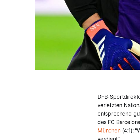
DFB-Sportdirekto
verletzten Natio
entsprechend gut
des FC Barcelona
München
(4:1): "
verdient."