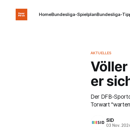
Home
Bundesliga-Spielplan
Bundesliga-Tip
AKTUELLES
Völler
er sic
Der DFB-Sportdi
Torwart "warten
SID
03 Nov. 202