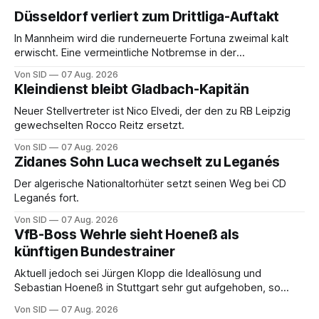
Düsseldorf verliert zum Drittliga-Auftakt
In Mannheim wird die runderneuerte Fortuna zweimal kalt
erwischt. Eine vermeintliche Notbremse in der
Anfangsphase sorgt für Zündstoff.
Von SID
07 Aug. 2026
Kleindienst bleibt Gladbach-Kapitän
Neuer Stellvertreter ist Nico Elvedi, der den zu RB Leipzig
gewechselten Rocco Reitz ersetzt.
Von SID
07 Aug. 2026
Zidanes Sohn Luca wechselt zu Leganés
Der algerische Nationaltorhüter setzt seinen Weg bei CD
Leganés fort.
Von SID
07 Aug. 2026
VfB-Boss Wehrle sieht Hoeneß als
künftigen Bundestrainer
Aktuell jedoch sei Jürgen Klopp die Ideallösung und
Sebastian Hoeneß in Stuttgart sehr gut aufgehoben, so
Wehrle.
Von SID
07 Aug. 2026