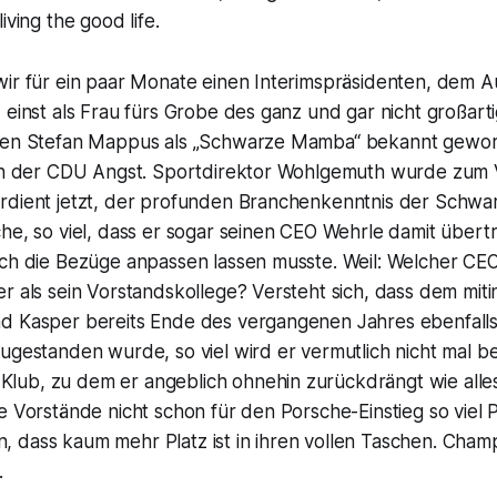
iving the good life.
ir für ein paar Monate einen Interimspräsidenten, dem Auf
 einst als Frau fürs Grobe des ganz und gar nicht großart
nten Stefan Mappus als „Schwarze Mamba“ bekannt gewor
 in der CDU Angst. Sportdirektor Wohlgemuth wurde zum
rdient jetzt, der profunden Branchenkenntnis der Schw
he, so viel, dass er sogar seinen CEO Wehrle damit übert
uch die Bezüge anpassen lassen musste. Weil: Welcher CEO
r als sein Vorstandskollege? Versteht sich, dass dem miti
d Kasper bereits Ende des vergangenen Jahres ebenfalls
ugestanden wurde, so viel wird er vermutlich nicht mal b
ub, zu dem er angeblich ohnehin zurückdrängt wie alle
e Vorstände nicht schon für den Porsche-Einstieg so viel P
 dass kaum mehr Platz ist in ihren vollen Taschen. Cham
.