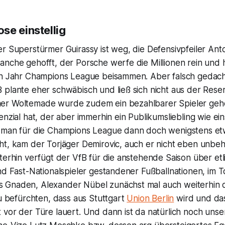
se einstellig
r Superstürmer Guirassy ist weg, die Defensivpfeiler Anto
anche gehofft, der Porsche werfe die Millionen rein und 
in Jahr Champions League beisammen. Aber falsch gedacht
plante eher schwäbisch und ließ sich nicht aus der Reser
r Woltemade wurde zudem ein bezahlbarer Spieler geholt
enzial hat, der aber immerhin ein Publikumsliebling wie ei
 man für die Champions League dann doch wenigstens et
ht, kam der Torjäger Demirovic, auch er nicht eben unbe
terhin verfügt der VfB für die anstehende Saison über etl
nd Fast-Nationalspieler gestandener Fußballnationen, im T
Gnaden, Alexander Nübel zunächst mal auch weiterhin di
zu befürchten, dass aus Stuttgart
Union Berlin
wird und da
vor der Türe lauert. Und dann ist da natürlich noch unser