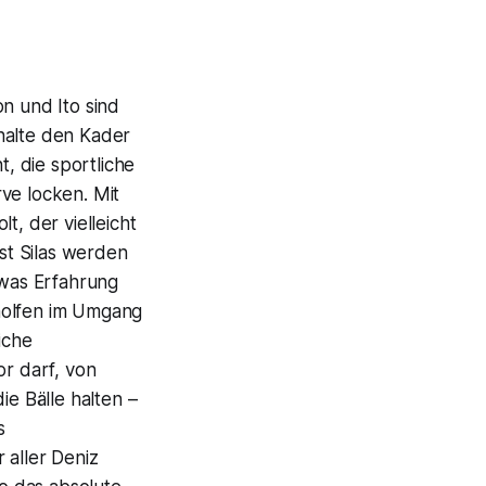
n und Ito sind
halte den Kader
, die sportliche
ve locken. Mit
, der vielleicht
nst Silas werden
was Erfahrung
holfen im Umgang
iche
or darf, von
e Bälle halten –
s
 aller Deniz