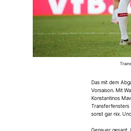
Train
Das mit dem Abga
Vorsaison. Mit W
Konstantinos Mav
Transferfensters 
sonst gar nix. U
Genauer gesagt, 