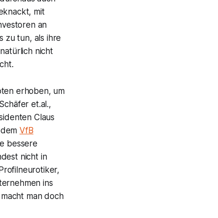
eknackt, mit
nvestoren an
zu tun, als ihre
atürlich nicht
cht.
toten erhoben, um
chäfer et.al.,
äsidenten Claus
d dem
VfB
ne bessere
dest nicht in
rofilneurotiker,
nternehmen ins
a macht man doch