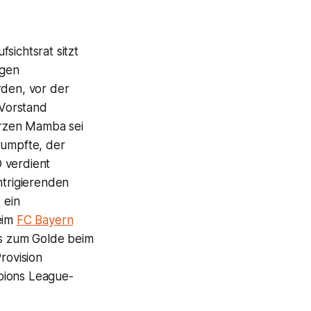
sichtsrat sitzt
igen
den, vor der
 Vorstand
arzen Mamba sei
rumpfte, der
 verdient
ntrigierenden
 ein
eim
FC Bayern
s zum Golde beim
rovision
pions League-