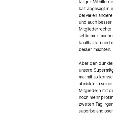
tätiger Mithilfe 
kalt abgesägt in 
bei vielen andere
und auch besser 
Mitgliederrechte
schlimmer machen
knallharten und 
besser machten.
Aber den dunklen
unsere Supermitg
mal mit so komis
abnickte in seine
Mitgliedern mit d
noch mehr profil
zweiten Tag irge
superbelanglosen