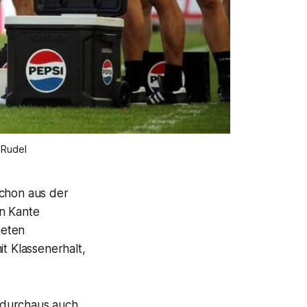
 Rudel
schon aus der
en Kante
neten
t Klassenerhalt,
 durchaus auch