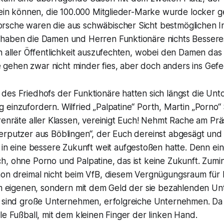
sein können, die 100.000 Mitglieder-Marke wurde locker g
sche waren die aus schwäbischer Sicht bestmöglichen I
haben die Damen und Herren Funktionäre nichts Besseres 
n aller Öffentlichkeit auszufechten, wobei den Damen das n
die gehen zwar nicht minder fies, aber doch anders ins Gefe
des Friedhofs der Funktionäre hatten sich längst die Un
einzufordern. Wilfried „Palpatine“ Porth, Martin „Porno“ S
renräte aller Klassen, vereinigt Euch! Nehmt Rache am Pr
erputzer aus Böblingen“, der Euch dereinst abgesägt un
in eine bessere Zukunft weit aufgestoßen hatte. Denn ei
, ohne Porno und Palpatine, das ist keine Zukunft. Zumin
hon dreimal nicht beim VfB, diesem Vergnügungsraum für P
rem eigenen, sondern mit dem Geld der sie bezahlenden U
s sind große Unternehmen, erfolgreiche Unternehmen. D
le Fußball, mit dem kleinen Finger der linken Hand.