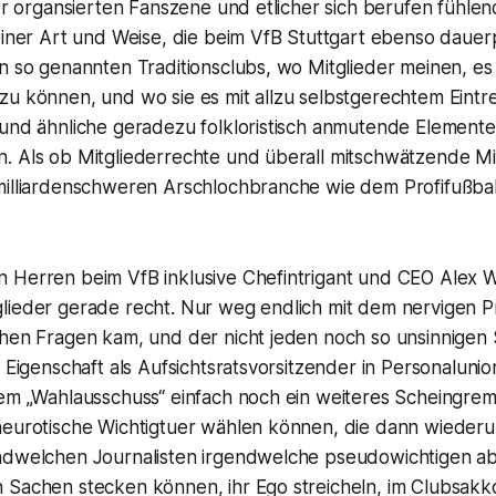
der organsierten Fanszene und etlicher sich berufen fühlen
einer Art und Weise, die beim VfB Stuttgart ebenso dauerp
n so genannten Traditionsclubs, wo Mitglieder meinen, es
zu können, und wo sie es mit allzu selbstgerechtem Eintr
 und ähnliche geradezu folkloristisch anmutende Element
. Als ob Mitgliederrechte und überall mitschwätzende Mit
milliardenschweren Arschlochbranche wie dem Profifußba
 Herren beim VfB inklusive Chefintrigant und CEO Alex 
lieder gerade recht. Nur weg endlich mit dem nervigen Pr
chen Fragen kam, und der nicht jeden noch so unsinnigen 
r Eigenschaft als Aufsichtsratsvorsitzender in Personaluni
em „Wahlausschuss“ einfach noch ein weiteres Scheingremi
neurotische Wichtigtuer wählen können, die dann wieder
ndwelchen Journalisten irgendwelche pseudowichtigen abe
 Sachen stecken können, ihr Ego streicheln, im Clubsakk