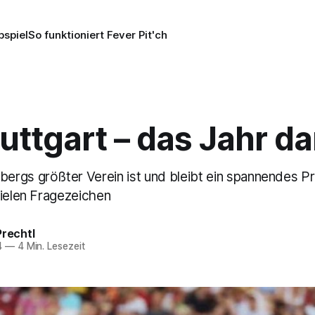
pspiel
So funktioniert Fever Pit'ch
uttgart – das Jahr d
rgs größter Verein ist und bleibt ein spannendes Pr
vielen Fragezeichen
Prechtl
4
—
4 Min. Lesezeit