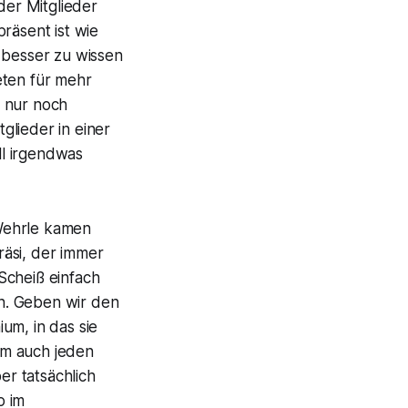
der Mitglieder
räsent ist wie
 besser zu wissen
eten für mehr
e nur noch
glieder in einer
ll irgendwas
Wehrle kamen
äsi, der immer
Scheiß einfach
on. Geben wir den
um, in das sie
um auch jeden
r tatsächlich
o im