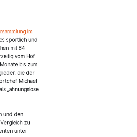
ersammlung im
es sportlich und
chen mit 84
zeitig vom Hof
n Monate bis zum
lieder, die der
ortchef Michael
ls „ahnungslose
rn und den
 Vergleich zu
enten unter