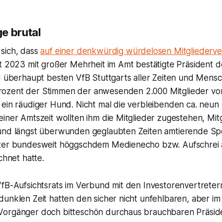
e brutal
sich, dass
auf einer denkwürdig würdelosen Mitgliederv
t 2023 mit großer Mehrheit im Amt bestätigte Präsident d
nd überhaupt besten VfB Stuttgarts aller Zeiten und Mens
ozent der Stimmen der anwesenden 2.000 Mitglieder vor
 ein räudiger Hund. Nicht mal die verbleibenden ca. neu
iner Amtszeit wollten ihm die Mitglieder zugestehen, Mitg
und längst überwunden geglaubten Zeiten amtierende Sp
ter bundesweit höggschdem Medienecho bzw. Aufschrei a
chnet hatte.
VfB-Aufsichtsrats im Verbund mit den Investorenvertrete
unklen Zeit hatten den sicher nicht unfehlbaren, aber im
Vorgänger doch bitteschön durchaus brauchbaren Präsid