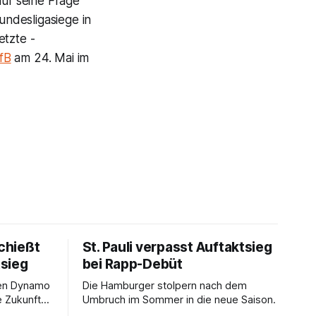
auf seine Frage
ndesligasiege in
etzte -
fB
am 24. Mai im
chießt
St. Pauli verpasst Auftaktsieg
sieg
bei Rapp-Debüt
gen Dynamo
Die Hamburger stolpern nach dem
e Zukunft
Umbruch im Sommer in die neue Saison.