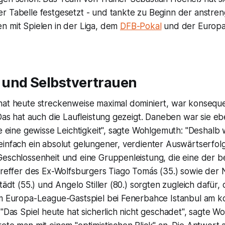
r Tabelle festgesetzt - und tankte zu Beginn der anstr
n mit Spielen in der Liga, dem
DFB-Pokal
und der Europa
und Selbstvertrauen
hat heute streckenweise maximal dominiert, war konseque
 Das hat auch die Laufleistung gezeigt. Daneben war sie e
te eine gewisse Leichtigkeit", sagte Wohlgemuth: "Deshalb
infach ein absolut gelungener, verdienter Auswärtserfolg
eschlossenheit und eine Gruppenleistung, die eine der be
Treffer des Ex-Wolfsburgers Tiago Tomás (35.) sowie der N
städt (55.) und Angelo Stiller (80.) sorgten zugleich dafür,
um Europa-League-Gastspiel bei Fenerbahce Istanbul am
 "Das Spiel heute hat sicherlich nicht geschadet", sagte W