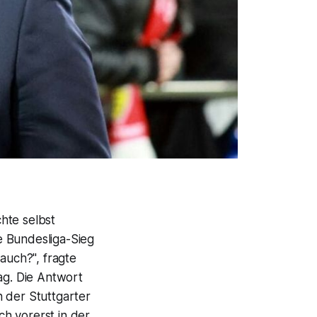
hte selbst
e Bundesliga-Sieg
 auch?", fragte
g. Die Antwort
 der Stuttgarter
h vorerst in der