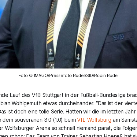
Foto © IMAGO/Pressefoto Rudel/SID/Robin Rudel
de Lauf des VfB Stuttgart in der Fußball-Bundesliga brac
bian Wohlgemuth etwas durcheinander. "Das ist der viert
 Das ist doch eine tolle Serie. Hatten wir die im letzten Jahr
 dem souveränen 3:0 (1:0) beim
VfL Wolfsburg
am Samsta
r Wolfsburger Arena so schnell niemand parat, die Folgen
gen schon: Das Team von Trainer Sebastian Hoeneß hat sic