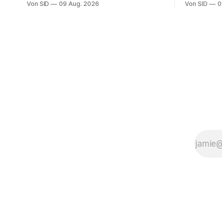
Von SID
09 Aug. 2026
Von SID
0
dennoch die Lausitzer.