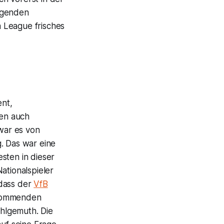
engenden
 League frisches
nt,
ben auch
 war es von
. Das war eine
sten in dieser
ationalspieler
 dass der
VfB
 kommenden
ohlgemuth. Die