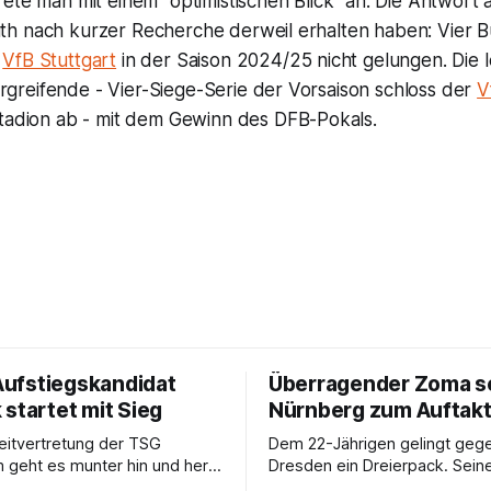
ete man mit einem "optimistischen Blick" an. Die Antwort 
h nach kurzer Recherche derweil erhalten haben: Vier Bu
m
VfB Stuttgart
in der Saison 2024/25 nicht gelungen. Die l
reifende - Vier-Siege-Serie der Vorsaison schloss der
V
tadion ab - mit dem Gewinn des DFB-Pokals.
 Aufstiegskandidat
Überragender Zoma s
startet mit Sieg
Nürnberg zum Auftakt
eitvertretung der TSG
Dem 22-Jährigen gelingt ge
 geht es munter hin und her.
Dresden ein Dreierpack. Sein
Jähriger trifft.
ist weiter ungewiss.