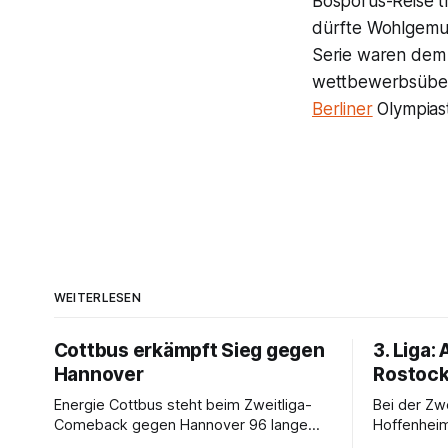
Bosporus-Reise tr
dürfte Wohlgemut
Serie waren de
wettbewerbsüberg
Berliner
Olympias
WEITERLESEN
Cottbus erkämpft Sieg gegen
3. Liga:
Hannover
Rostock 
Energie Cottbus steht beim Zweitliga-
Bei der Zw
Comeback gegen Hannover 96 lange
Hoffenheim
gehörig unter Druck. Am Ende jubeln
Auch ein 16-