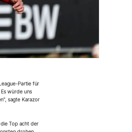
League-Partie für
. Es würde uns
", sagte Karazor
die Top acht der
nsonsten drohen