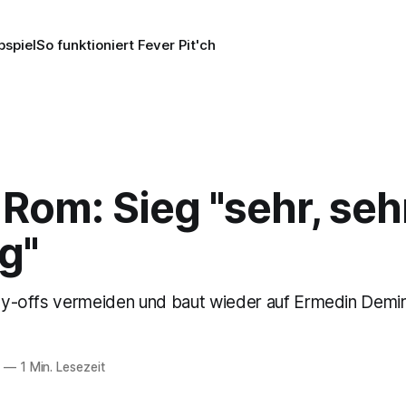
pspiel
So funktioniert Fever Pit'ch
 Rom: Sieg "sehr, seh
g"
Play-offs vermeiden und baut wieder auf Ermedin Demir
6
—
1 Min. Lesezeit