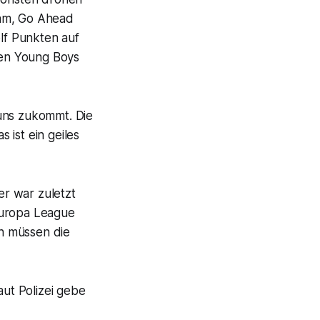
dam, Go Ahead
ölf Punkten auf
gen Young Boys
 uns zukommt. Die
 ist ein geiles
r war zuletzt
Europa League
n müssen die
aut Polizei gebe