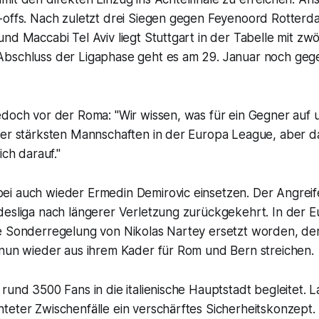
-offs. Nach zuletzt drei Siegen gegen Feyenoord Rotter
nd Maccabi Tel Aviv liegt Stuttgart in der Tabelle mit zw
bschluss der Ligaphase geht es am 29. Januar noch ge
edoch vor der Roma: "Wir wissen, was für ein Gegner auf
er stärksten Mannschaften in der Europa League, aber das
ich darauf."
i auch wieder Ermedin Demirovic einsetzen. Der Angreife
desliga nach längerer Verletzung zurückgekehrt. In der 
e Sonderregelung von Nikolas Nartey ersetzt worden, de
 nun wieder aus ihrem Kader für Rom und Bern streichen.
rund 3500 Fans in die italienische Hauptstadt begleitet. L
teter Zwischenfälle ein verschärftes Sicherheitskonzept.