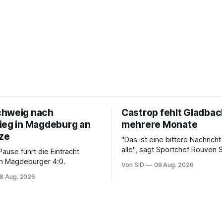
chweig nach
Castrop fehlt Gladba
ieg in Magdeburg an
mehrere Monate
tze
"Das ist eine bittere Nachricht
alle", sagt Sportchef Rouven 
ause führt die Eintracht
n Magdeburger 4:0.
Von SID
08 Aug. 2026
8 Aug. 2026