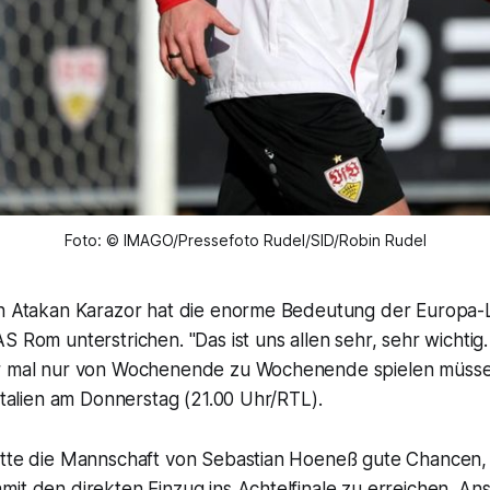
Foto: © IMAGO/Pressefoto Rudel/SID/Robin Rudel
än Atakan Karazor hat die enorme Bedeutung der Europa-
S Rom unterstrichen. "Das ist uns allen sehr, sehr wichtig
r mal nur von Wochenende zu Wochenende spielen müssen
 Italien am Donnerstag (21.00 Uhr/RTL).
ätte die Mannschaft von Sebastian Hoeneß gute Chancen, 
mit den direkten Einzug ins Achtelfinale zu erreichen. A