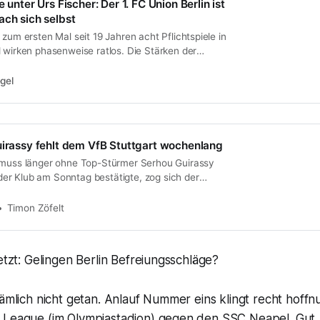
e unter Urs Fischer: Der 1. FC Union Berlin ist
ach sich selbst
 zum ersten Mal seit 19 Jahren acht Pflichtspiele in
 wirken phasenweise ratlos. Die Stärken der
sind aktuell allenfalls zu erahnen.
gel
uirassy fehlt dem VfB Stuttgart wochenlang
 muss länger ohne Top-Stürmer Serhou Guirassy
r Klub am Sonntag bestätigte, zog sich der
waben in der Bundesliga-Partie gegen Union Berlin
lverletzung“ zu.
Timon Zöfelt
jetzt: Gelingen Berlin Befreiungsschläge?
nämlich nicht getan. Anlauf Nummer eins klingt recht hoff
 League (im Olympiastadion) gegen den SSC Neapel. Gut, 