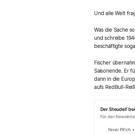
Und alle Welt frag
Was die Sache so 
und schreibe 194
beschäftigte sog
Fischer überna
Saisonende. Er fü
dann in die Euro
aufs RedBull-Reiß
Der Steudel! bei
Für den Newslette
Fever Pit'ch