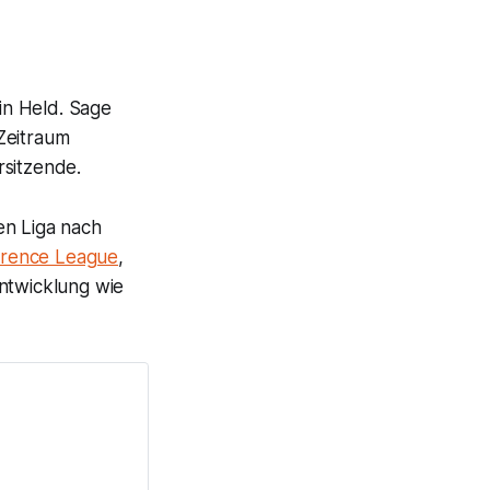
ein Held. Sage
Zeitraum
rsitzende.
en Liga nach
erence League
,
Entwicklung wie