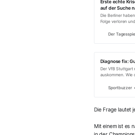
Erste echte Kris
auf der Suche n
Die Berliner haben
Folge verloren und
vergangenen Jahre 
Der Tagesspie
Diagnose fix: G
Der VfB Stuttgart
auskommen. Wie de
Angreifer der Sch
eine „kleine Muske
Sportbuzzer
Die Frage lautet 
Mit einem ist es 
in der Champions