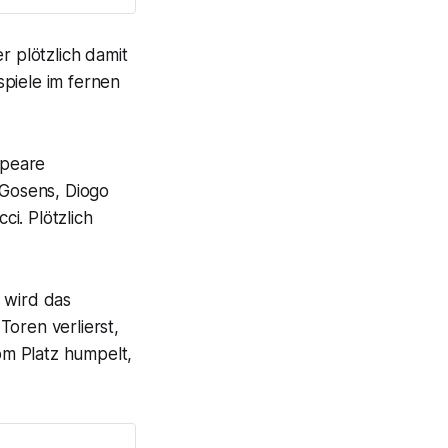
r plötzlich damit
spiele im fernen
speare
 Gosens, Diogo
i. Plötzlich
 wird das
Toren verlierst,
om Platz humpelt,