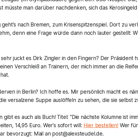
onst müsste man darüber nachdenken, sich das Kerosingeld
geht's nach Bremen, zum Krisenspitzenspiel. Dort zu verl
ehm, denn eine Frage würde dann noch lauter gestellt: Wi
sehr juckt es Dirk Zingler in den Fingern? Der Präsident ha
einen Verschleiß an Trainern, der mich immer an die Reif
hat.
Nerven in Berlin? Ich hoffe es. Mir persönlich macht es näm
die versalzene Suppe auslöffeln zu sehen, die sie selbst 
gibt es auch als Buch! Titel: "Die nächste Kolumne ist im
eiten, 14,95 Euro. Wer's sofort will:
Hier bestellen!
Wer fürs
lar bevorzugt: Mail an post@alexsteudel.de.