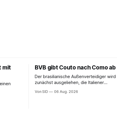
t mit
BVB gibt Couto nach Como ab
Der brasilianische Außenverteidiger wird
zunächst ausgeliehen, die Italiener
seinen
erhalten angeblich eine Kaufoption.
Von SID
06 Aug. 2026