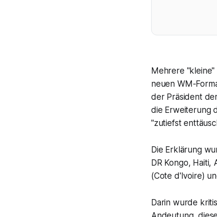
Mehrere "kleine"
neuen WM-Format
der Präsident de
die Erweiterung d
"zutiefst enttäus
Die Erklärung w
DR Kongo, Haiti,
(Cote d'Ivoire) u
Darin wurde kriti
Andeutung, diese