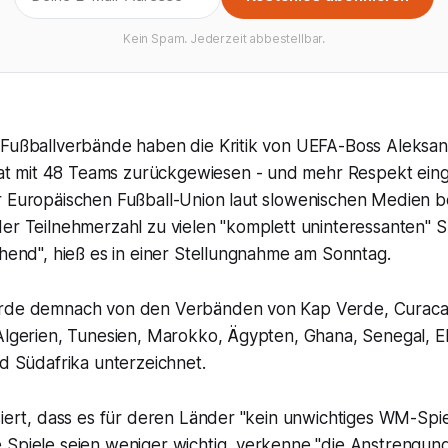
Kein Spam. Jederzeit abbestellbar.
 Fußballverbände haben die Kritik von UEFA-Boss Aleksa
 mit 48 Teams zurückgewiesen - und mehr Respekt eing
r Europäischen Fußball-Union laut slowenischen Medien be
er Teilnehmerzahl zu vielen "komplett uninteressanten" Sp
chend", hieß es in einer Stellungnahme am Sonntag.
urde demnach von den Verbänden von Kap Verde, Curacao
 Algerien, Tunesien, Marokko, Ägypten, Ghana, Senegal, E
nd Südafrika unterzeichnet.
siert, dass es für deren Länder "kein unwichtiges WM-Spie
 Spiele seien weniger wichtig, verkenne "die Anstrengun