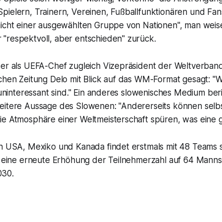
ielern, Trainern, Vereinen, Fußballfunktionären und Fans
nicht einer ausgewählten Gruppe von Nationen", man weis
"respektvoll, aber entschieden" zurück.
er als UEFA-Chef zugleich Vizepräsident der Weltverbande
chen Zeitung Delo mit Blick auf das WM-Format gesagt: "W
g uninteressant sind." Ein anderes slowenisches Medium ber
eitere Aussage des Slowenen: "Andererseits können selbs
ie Atmosphäre einer Weltmeisterschaft spüren, was eine g
n USA, Mexiko und Kanada findet erstmals mit 48 Teams st
it eine erneute Erhöhung der Teilnehmerzahl auf 64 Manns
030.