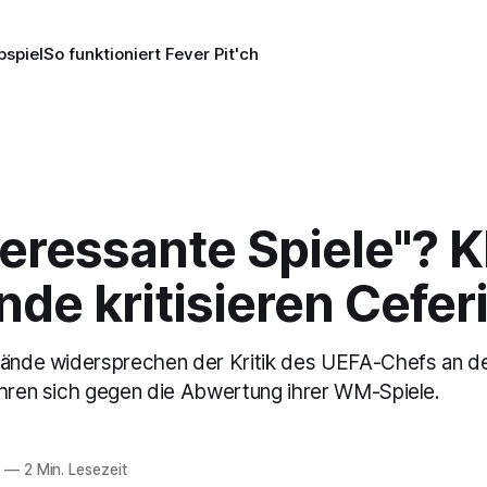
pspiel
So funktioniert Fever Pit'ch
eressante Spiele"? K
de kritisieren Cefer
rbände widersprechen der Kritik des UEFA-Chefs an 
ehren sich gegen die Abwertung ihrer WM-Spiele.
6
—
2 Min. Lesezeit