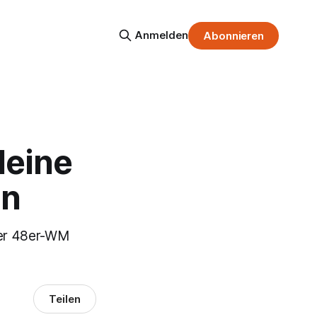
Anmelden
Abonnieren
leine
in
der 48er-WM
Teilen