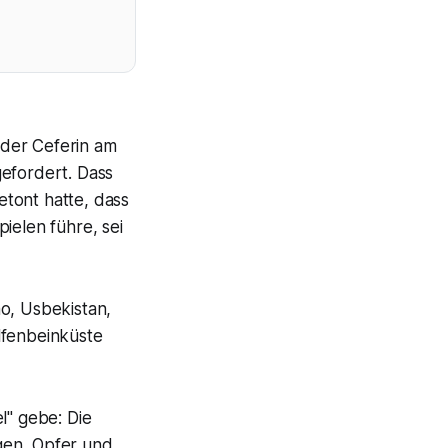
nder Ceferin am
efordert. Dass
tont hatte, dass
ielen führe, sei
, Usbekistan,
lfenbeinküste
l" gebe: Die
gen, Opfer und