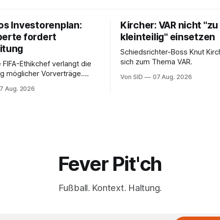
os Investorenplan:
Kircher: VAR nicht "zu
perte fordert
kleinteilig" einsetzen
itung
Schiedsrichter-Boss Knut Kirc
sich zum Thema VAR.
 FIFA-Ethikchef verlangt die
g möglicher Vorverträge.
Von SID
07 Aug. 2026
ten für die Bewertung von
7 Aug. 2026
Rolle entscheidend sein.
Fever Pit'ch
Fußball. Kontext. Haltung.