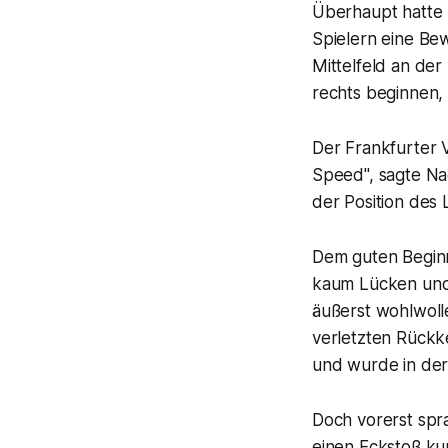
Überhaupt hatte
Spielern eine B
Mittelfeld an de
rechts beginnen,
Der Frankfurter V
Speed", sagte Na
der Position des 
Dem guten Beginn
kaum Lücken und 
äußerst wohlwoll
verletzten Rückke
und wurde in der
Doch vorerst spra
einen Eckstoß ku