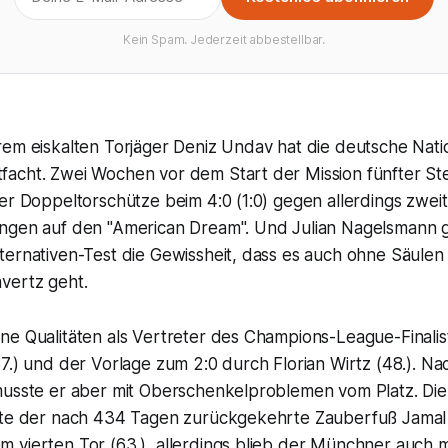
Kein Spam. Jederzeit abbestellbar.
rem eiskalten Torjäger Deniz Undav hat die deutsche Nat
acht. Zwei Wochen vor dem Start der Mission fünfter Ste
er Doppeltorschütze beim 4:0 (1:0) gegen allerdings zweit
ngen auf den "American Dream". Und Julian Nagelsmann 
ternativen-Test die Gewissheit, dass es auch ohne Säule
vertz geht.
ne Qualitäten als Vertreter des Champions-League-Finalis
7.) und der Vorlage zum 2:0 durch Florian Wirtz (48.). N
musste er aber mit Oberschenkelproblemen vom Platz. Di
ute der nach 434 Tagen zurückgekehrte Zauberfuß Jamal
 vierten Tor (63.), allerdings blieb der Münchner auch 