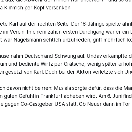
a Kimmich per Kopf versenken.
e Karl auf der rechten Seite: Der 18-Jährige spielte ähnl
im Verein. In einem zähen ersten Durchgang war er ein Li
 war Nagelsmann sichtlich unzufrieden, griff mehrfach kor
ause nahm Deutschland Schwung auf. Undav erkämpfte de
raum und bediente Wirtz per Grätsche, wenig später erhö
 eingesetzt von Karl. Doch bei der Aktion verletzte sich Un
sich davon nicht beirren: Musiala sorgte dafür, dass die M
m guten Gefühl in Frankfurt abheben wird. Am 6. Juni find
gegen Co-Gastgeber USA statt. Ob Neuer dann im Tor st