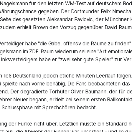
 Nagelsmann für den letzten WM-Test auf deutschem Bod
ewährungschance gegeben. Der Dortmunder Felix Nmecha
r Seite des gesetzten Aleksandar Pavlovic, der Münchner 
 zudem erhielt Brown den Vorzug gegenüber David Raum
erteidiger habe "die Gabe, offensiv die Räume zu finden"
gelsmann im ZDF. Raum wiederum sei eine "Art emotionale
Linksverteidigers habe er "zwei sehr gute Spieler" zur Ve
 ließ Deutschland jedoch etliche Minuten Leerlauf folgen
spielte nach vorne behäbig. Die Fans beobachteten das
end. Der degradierte Torhüter Oliver Baumann, der für 
hrer Neuer begann, erhielt bei seinem ersten Ballkontakt
 Schlussphase mit Sprechchören bedacht.
ng der Funke nicht über. Letztlich musste ein Standard he
rz aus, die Abwehr der Finnen war unsortiert - und so du