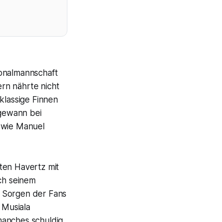
ionalmannschaft
rn nährte nicht
klassige Finnen
gewann bei
n wie Manuel
ten Havertz mit
ach seinem
e Sorgen der Fans
 Musiala
manches schuldig.