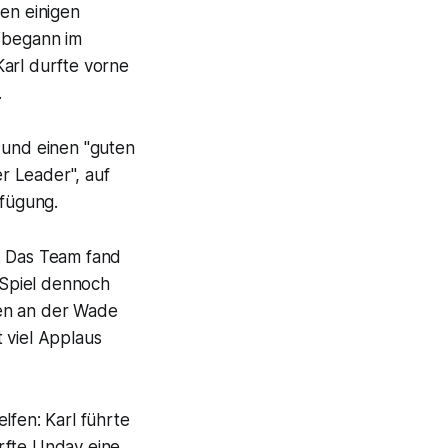
en einigen
 begann im
Karl durfte vorne
.
 und einen "guten
r Leader", auf
rfügung.
. Das Team fand
 Spiel dennoch
den an der Wade
 viel Applaus
lfen: Karl führte
rfte Undav eine