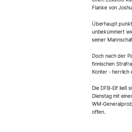
Flanke von Joshu
Überhaupt punktet
unbekümmert wie 
seiner Mannschaft
Doch nach der P
finnischen Straf
Konter - herrlich
Die DFB-Elf ließ 
Dienstag mit eine
WM-Generalprobe 
offen.