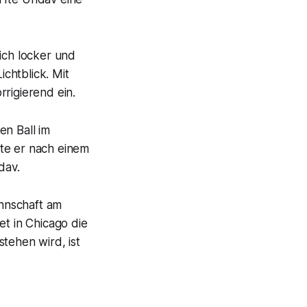
ich locker und
chtblick. Mit
rigierend ein.
n Ball im
hte er nach einem
dav.
annschaft am
et in Chicago die
ehen wird, ist