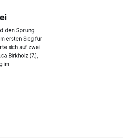
ei
und den Sprung
um ersten Sieg für
te sich auf zwei
a Birkholz (7.),
g im