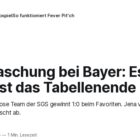
pspiel
So funktioniert Fever Pit'ch
aschung bei Bayer: 
sst das Tabellenende
ose Team der SGS gewinnt 1:0 beim Favoriten. Jena ver
scht ab.
5
—
1 Min. Lesezeit