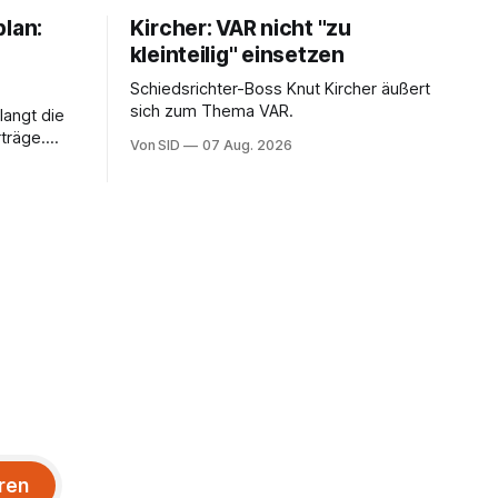
plan:
Kircher: VAR nicht "zu
kleinteilig" einsetzen
Schiedsrichter-Boss Knut Kircher äußert
sich zum Thema VAR.
langt die
träge.
Von SID
07 Aug. 2026
ung von
sein.
ren