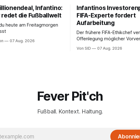
llionendeal, Infantino:
Infantinos Investoren
 redet die Fußballwelt
FIFA-Experte fordert
Aufarbeitung
 du heute am Freitagmorgen
sst
Der frühere FIFA-Ethikchef ver
Offenlegung möglicher Vorver
on
07 Aug. 2026
Diese könnten für die Bewert
Von SID
07 Aug. 2026
Infantinos Rolle entscheidend 
Fever Pit'ch
Fußball. Kontext. Haltung.
Abonnie