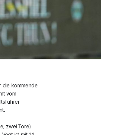
ür die kommende
mmt vom
ftsführer
t.
e, zwei Tore)
 Vogt ist mit 14