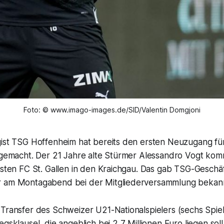
Foto: © www.imago-images.de/SID/Valentin Domgjoni
gist TSG Hoffenheim hat bereits den ersten Neuzugang f
h gemacht. Der 21 Jahre alte Stürmer Alessandro Vogt ko
isten FC St. Gallen in den Kraichgau. Das gab TSG-Geschä
r am Montagabend bei der Mitgliederversammlung bekann
Transfer des Schweizer U21-Nationalspielers (sechs Spiel
gsklausel, die angeblich bei 2,7 Millionen Euro liegen soll.