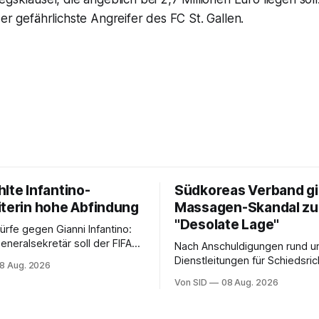
der gefährlichste Angreifer des FC St. Gallen.
lte Infantino-
Südkoreas Verband gi
iterin hohe Abfindung
Massagen-Skandal zu
"Desolate Lage"
rfe gegen Gianni Infantino:
eneralsekretär soll der FIFA-
Nach Anschuldigungen rund u
ür eine Mitarbeiterin eine
Dienstleitungen für Schiedsrich
8 Aug. 2026
dung ausgehandelt haben.
der Fußballverband Südkorea
Von SID
08 Aug. 2026
Entschuldigung.