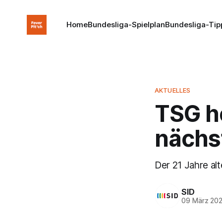
Home
Bundesliga-Spielplan
Bundesliga-Tip
AKTUELLES
TSG h
nächs
Der 21 Jahre al
SID
09 März 20