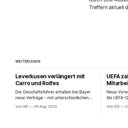
Treffern aktuell 
WEITERLESEN
Leverkusen verlängert mit
UEFA zah
Carro und Rolfes
Mitarbe
Die Geschäftsführer erhalten bei Bayer
Neue Vorwü
neue Verträge - mit unterschiedlichen
Als UEFA-G
Laufzeiten.
Präsident f
Von SID
08 Aug. 2026
Von SID
0
hohe Abfin