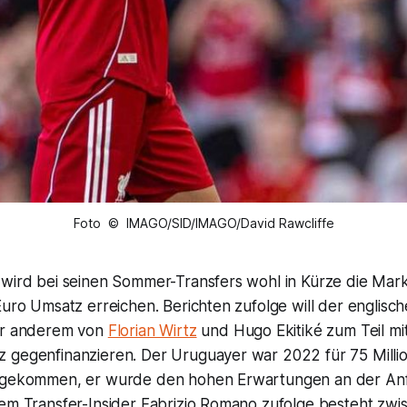
Foto © IMAGO/SID/IMAGO/David Rawcliffe
 wird bei seinen Sommer-Transfers wohl in Kürze die Mar
Euro Umsatz erreichen. Berichten zufolge will der englisc
er anderem von
Florian Wirtz
und Hugo Ekitiké zum Teil m
 gegenfinanzieren. Der Uruguayer war 2022 für 75 Milli
n gekommen, er wurde den hohen Erwartungen an der Anf
Dem Transfer-Insider Fabrizio Romano zufolge besteht zwi