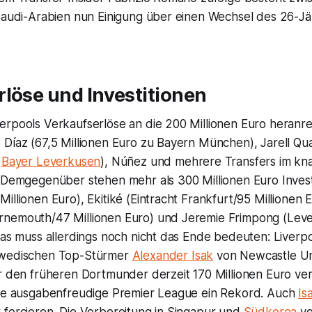
 Saudi-Arabien nun Einigung über einen Wechsel des 26-Jä
löse und Investitionen
erpools Verkaufserlöse an die 200 Millionen Euro heranre
 Díaz (67,5 Millionen Euro zu Bayern München), Jarell Qu
u
Bayer Leverkusen
), Núñez und mehrere Transfers im kna
 Demgegenüber stehen mehr als 300 Millionen Euro Investi
illionen Euro), Ekitiké (Eintracht Frankfurt/95 Millionen E
rnemouth/47 Millionen Euro) und Jeremie Frimpong (Lev
Das muss allerdings noch nicht das Ende bedeuten: Liverp
hwedischen Top-Stürmer
Alexander Isak
von Newcastle Un
ür den früheren Dortmunder derzeit 170 Millionen Euro ve
die ausgabenfreudige Premier League ein Rekord. Auch
Is