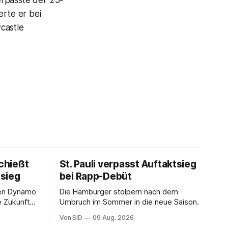
rpasste der 25-
erte er bei
castle
chießt
St. Pauli verpasst Auftaktsieg
sieg
bei Rapp-Debüt
gen Dynamo
Die Hamburger stolpern nach dem
e Zukunft
Umbruch im Sommer in die neue Saison.
Von SID
09 Aug. 2026