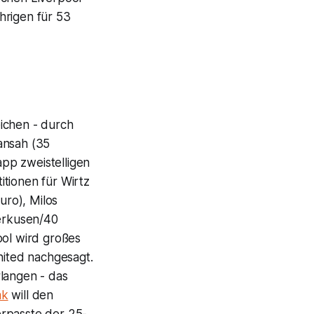
hrigen für 53
ichen - durch
ansah (35
pp zweistelligen
tionen für Wirtz
uro), Milos
erkusen/40
ool wird großes
ited nachgesagt.
rlangen - das
ak
will den