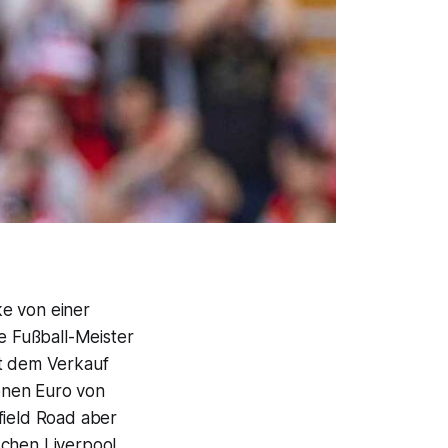
ke von einer
he Fußball-Meister
it dem Verkauf
onen Euro von
ield Road aber
schen Liverpool