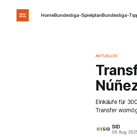
Home
Bundesliga-Spielplan
Bundesliga-Tip
AKTUELLES
Transf
Núñez
Einkäufe für 300
Transfer womög
SID
06 Aug. 202