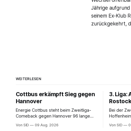
Wechsel offenbar
Jährige aufgrund 
seinem Ex-Klub R
zurückgekehrt, do
WEITERLESEN
Cottbus erkämpft Sieg gegen
3. Liga:
Hannover
Rostock 
Energie Cottbus steht beim Zweitliga-
Bei der Zw
Comeback gegen Hannover 96 lange
Hoffenheim
gehörig unter Druck. Am Ende jubeln
Auch ein 16-
Von SID
09 Aug. 2026
Von SID
0
dennoch die Lausitzer.