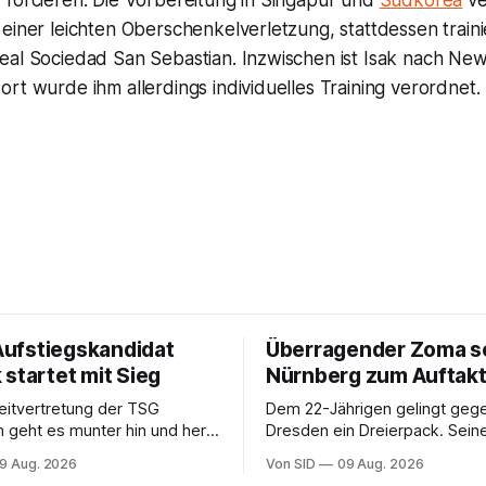
 forcieren. Die Vorbereitung in Singapur und
Südkorea
ve
einer leichten Oberschenkelverletzung, stattdessen traini
eal Sociedad San Sebastian. Inzwischen ist Isak nach New
rt wurde ihm allerdings individuelles Training verordnet.
 Aufstiegskandidat
Überragender Zoma s
startet mit Sieg
Nürnberg zum Auftakt
eitvertretung der TSG
Dem 22-Jährigen gelingt ge
 geht es munter hin und her.
Dresden ein Dreierpack. Sein
Jähriger trifft.
ist weiter ungewiss.
9 Aug. 2026
Von SID
09 Aug. 2026