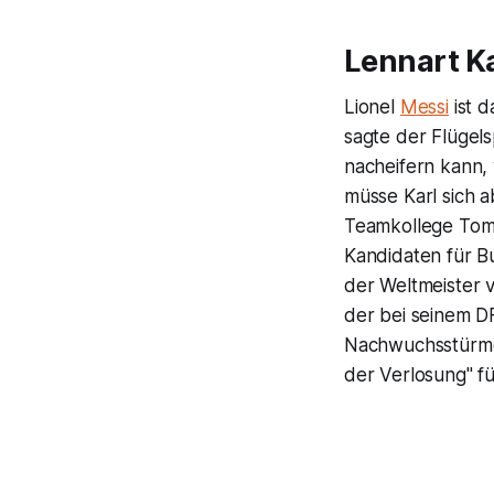
Lennart K
Lionel
Messi
ist d
sagte der Flügels
nacheifern kann, 
müsse Karl sich 
Teamkollege Tom 
Kandidaten für Bu
der Weltmeister 
der bei seinem D
Nachwuchsstürmer 
der Verlosung" 