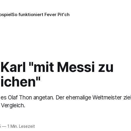
pspiel
So funktioniert Fever Pit'ch
Karl "mit Messi zu
eichen"
t es Olaf Thon angetan. Der ehemalige Weltmeister zi
Vergleich.
5
—
1 Min. Lesezeit