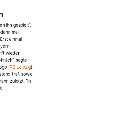
n
n ihn gespielt",
l dann mal
Erst einmal
ayern-
nft wieder
hnlich", sagte
ogo (
RB Leipzig
),
tand traf, sowie
nn zuletzt, "in
o.