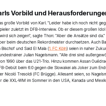
arls Vorbild und Herausforderunge
as große Vorbild von Karl. "Leider habe ich noch nicht gege
pieler zuletzt im DFB-Interview. Ob er diesem großen Ido
wird sich zeigen", sagte Thon: "Aber die Ansätze sind da." 
aber beim deutschen Rekordmeister durchsetzen. Auch B
Bischof und Said El Mala (
1. FC Köln
) seien in naher Zuku
ndestrainer Julian Nagelsmann. "Alle drei sind außergewö
von 1990 über das U21-Trio. Hinzu kommen Assan Ouédra
FB-Debüt beim 6:0 gegen die Slowakei als Joker zum Ends
Nicoló Tresoldi (FC Brügge). Allesamt seien, so Nagelsma
für die XXL-WM im Sommer in den USA, Kanada und Mexik