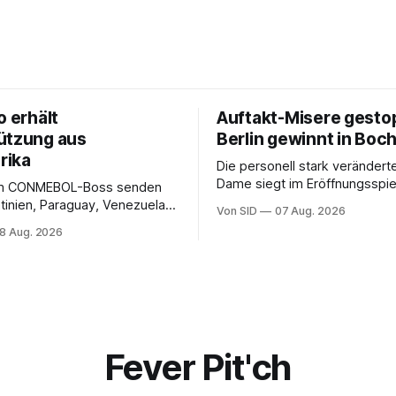
o erhält
Auftakt-Misere gesto
ützung aus
Berlin gewinnt in Bo
rika
Die personell stark veränderte
Dame siegt im Eröffnungsspiel
m CONMEBOL-Boss senden
Bundesliga.
tinien, Paraguay, Venezuela
Von SID
07 Aug. 2026
r versöhnliche Töne.
8 Aug. 2026
Fever Pit'ch