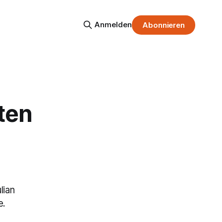
Anmelden
Abonnieren
ten
lian
e.