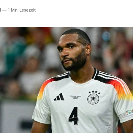
4
—
1 Min. Lesezeit