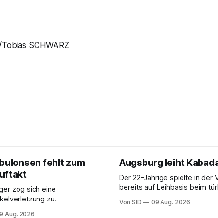
/Tobias SCHWARZ
ebulonsen fehlt zum
Augsburg leiht Kabada
uftakt
Der 22-Jährige spielte in der 
bereits auf Leihbasis beim tü
er zog sich eine
Erstligisten Gaziantep FK.
elverletzung zu.
Von SID
09 Aug. 2026
9 Aug. 2026