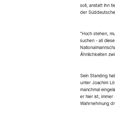
soll, anstatt ihn 
der Süddeutsche
"Hoch stehen, mut
suchen - all dies
Nationalmannschaf
Ähnlichkeiten zw
Sein Standing hab
unter Joachim Lö
manchmal eingela
er hier ist, imme
Wahrnehmung drauß