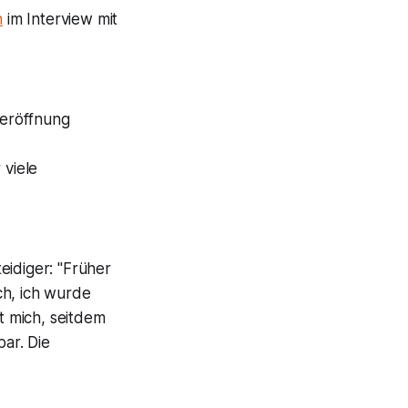
n
im Interview mit
leröffnung
 viele
eidiger: "Früher
ch, ich wurde
t mich, seitdem
bar. Die