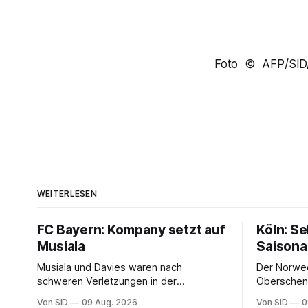
Foto © AFP/SID
WEITERLESEN
FC Bayern: Kompany setzt auf
Köln: S
Musiala
Saisona
Musiala und Davies waren nach
Der Norweg
schweren Verletzungen in der
Oberschenk
vergangenen Saison nicht richtig in die
Von SID
09 Aug. 2026
Von SID
0