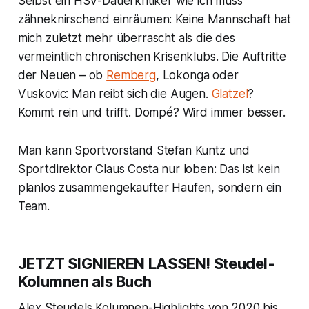
Selbst ein HSV-Dauerkritiker wie ich muss
zähneknirschend einräumen: Keine Mannschaft hat
mich zuletzt mehr überrascht als die des
vermeintlich chronischen Krisenklubs. Die Auftritte
der Neuen – ob
Remberg
, Lokonga oder
Vuskovic: Man reibt sich die Augen.
Glatzel
?
Kommt rein und trifft. Dompé? Wird immer besser.
Man kann Sportvorstand Stefan Kuntz und
Sportdirektor Claus Costa nur loben: Das ist kein
planlos zusammengekaufter Haufen, sondern ein
Team.
JETZT SIGNIEREN LASSEN! Steudel-
Kolumnen als Buch
Alex Steudels
Kolumnen-Highlights von 2020 bis