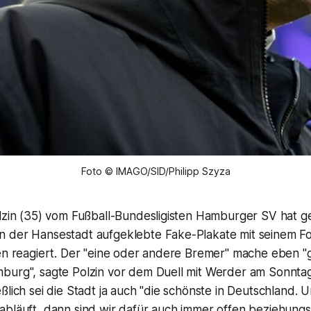
Foto © IMAGO/SID/Philipp Szyza
olzin (35) vom Fußball-Bundesligisten Hamburger SV hat g
 der Hansestadt aufgeklebte Fake-Plakate mit seinem F
ten reagiert. Der "eine oder andere Bremer" mache eben "
burg", sagte Polzin vor dem Duell mit Werder am Sonntag
ßlich sei die Stadt ja auch "die schönste in Deutschland.
abläuft, dann sind wir dafür auch immer offen beziehun