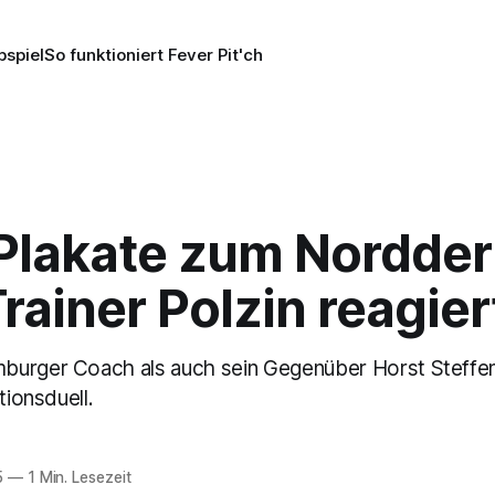
pspiel
So funktioniert Fever Pit'ch
Plakate zum Nordder
ainer Polzin reagier
urger Coach als auch sein Gegenüber Horst Steffen 
tionsduell.
5
—
1 Min. Lesezeit