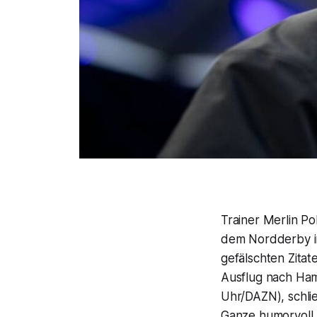
Trainer Merlin P
dem Nordderby in
gefälschten Zita
Ausflug nach Ham
Uhr/DAZN), schlie
Ganze humorvoll 