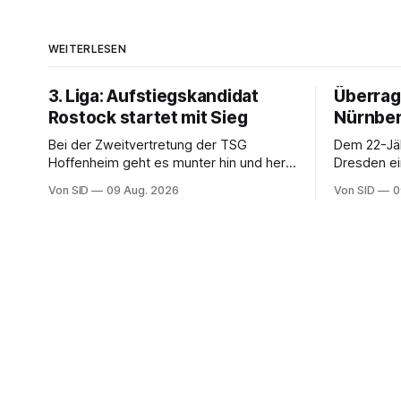
WEITERLESEN
3. Liga: Aufstiegskandidat
Überrag
Rostock startet mit Sieg
Nürnber
Bei der Zweitvertretung der TSG
Dem 22-Jä
Hoffenheim geht es munter hin und her.
Dresden ei
Auch ein 16-Jähriger trifft.
ist weiter
Von SID
09 Aug. 2026
Von SID
0