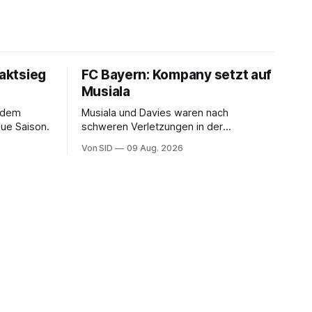
taktsieg
FC Bayern: Kompany setzt auf
Musiala
 dem
Musiala und Davies waren nach
ue Saison.
schweren Verletzungen in der
vergangenen Saison nicht richtig in die
Von SID
09 Aug. 2026
Spur gekommen.