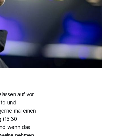
elassen auf vor
oto und
gerne mal einen
 (15.30
 Und wenn das
gsweise nehmen