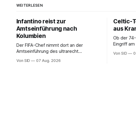
WEITERLESEN
Infantino reist zur
Celtic-
Amtseinführung nach
aus Kra
Kolumbien
Ob der 74-
Eingriff a
Der FIFA-Chef nimmt dort an der
Seitenlinie
Amtseinführung des ultrarecht
Von SID
0
Präsidenten Abelardo de la Espriella teil.
Von SID
07 Aug. 2026