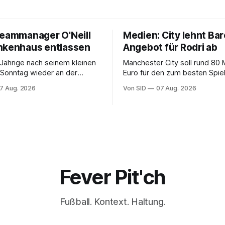
Teammanager O'Neill
Medien: City lehnt Bar
nkenhaus entlassen
Angebot für Rodri ab
Jährige nach seinem kleinen
Manchester City soll rund 80 M
m Sonntag wieder an der
Euro für den zum besten Spie
 stehen kann, bleibt offen.
gewählten Mittelfeldspieler v
7 Aug. 2026
Von SID
07 Aug. 2026
Fever Pit'ch
Fußball. Kontext. Haltung.