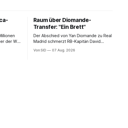
ca-
Raum über Diomande-
Transfer: "Ein Brett"
illionen
Der Abschied von Yan Diomande zu Real
ler der WM
Madrid schmerzt RB-Kapitän David
erlangen.
Raum. Trotzdem ist der Nationalspieler
Von SID
07 Aug. 2026
auch stolz.