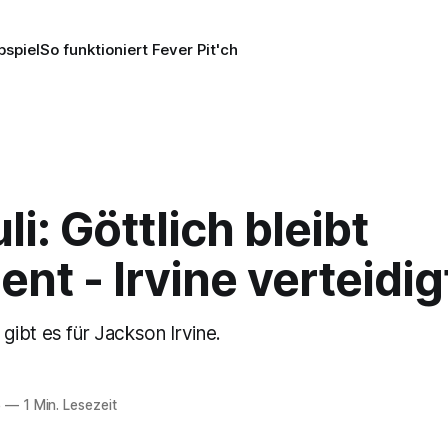
pspiel
So funktioniert Fever Pit'ch
li: Göttlich bleibt
ent - Irvine verteidig
ibt es für Jackson Irvine.
5
—
1 Min. Lesezeit