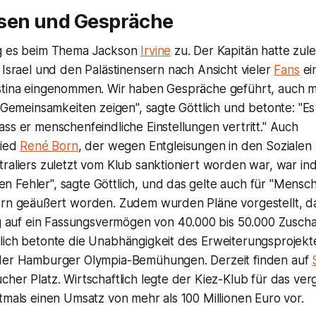
sen und Gespräche
ng es beim Thema Jackson
Irvine
zu. Der Kapitän hatte zule
 Israel und den Palästinensern nach Ansicht vieler
Fans
ein
stina eingenommen. Wir haben Gespräche geführt, auch m
e Gemeinsamkeiten zeigen", sagte Göttlich und betonte: "Es 
ss er menschenfeindliche Einstellungen vertritt." Auch
lied
René Born
, der wegen Entgleisungen in den Sozialen
raliers zuletzt vom Klub sanktioniert worden war, war ind
 Fehler", sagte Göttlich, und das gelte auch für "Mensch
ern geäußert worden. Zudem wurden Pläne vorgestellt, 
ig auf ein Fassungsvermögen von 40.000 bis 50.000 Zusch
lich betonte die Unabhängigkeit des Erweiterungsprojekt
 der Hamburger Olympia-Bemühungen. Derzeit finden auf
her Platz. Wirtschaftlich legte der Kiez-Klub für das ve
tmals einen Umsatz von mehr als 100 Millionen Euro vor.