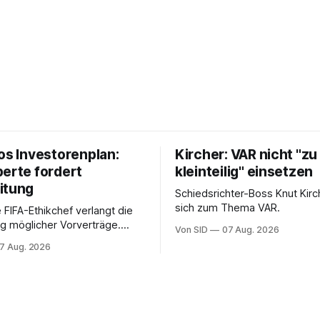
os Investorenplan:
Kircher: VAR nicht "zu
perte fordert
kleinteilig" einsetzen
itung
Schiedsrichter-Boss Knut Kirc
sich zum Thema VAR.
 FIFA-Ethikchef verlangt die
g möglicher Vorverträge.
Von SID
07 Aug. 2026
ten für die Bewertung von
7 Aug. 2026
Rolle entscheidend sein.