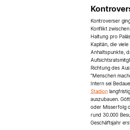
Kontrover
Kontroverser gi
Konflikt zwischen
Haltung pro Palä
Kapitän, die viel
Anhaltspunkte, da
Aufsichtsratsmitg
Richtung des Aust
"Menschen machen
Intern sei Bedau
Stadion
langfrist
auszubauen. Gött
oder Misserfolg
rund 30.000 Besuc
Geschäftsjahr ers