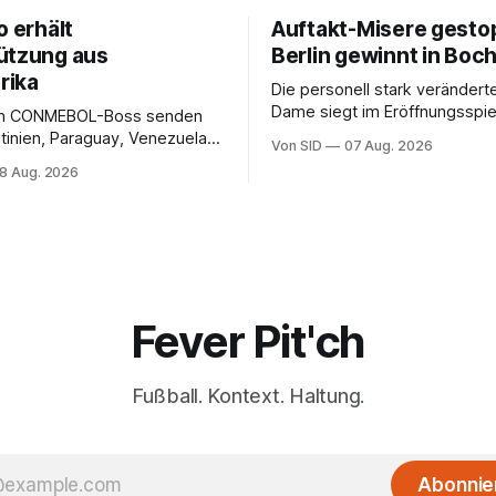
o erhält
Auftakt-Misere gesto
ützung aus
Berlin gewinnt in Bo
rika
Die personell stark veränderte
Dame siegt im Eröffnungsspiel
m CONMEBOL-Boss senden
Bundesliga.
tinien, Paraguay, Venezuela
Von SID
07 Aug. 2026
r versöhnliche Töne.
8 Aug. 2026
Fever Pit'ch
Fußball. Kontext. Haltung.
Abonnie