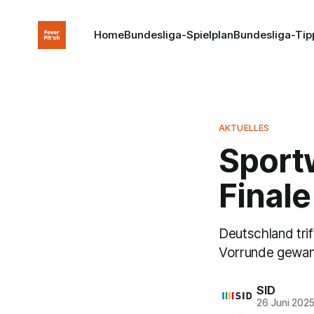
Home
Bundesliga-Spielplan
Bundesliga-Tip
AKTUELLES
Sportw
Final
Deutschland trif
Vorrunde gewann
SID
26 Juni 202