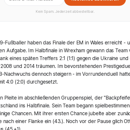
Kein Spam. Jederzeit abbestellbar.
9-Fußballer haben das Finale der EM in Wales erreicht - 
en Aufgabe. Im Halbfinale in Wrexham gewann das Team 
ank eines späten Treffers 2:1 (1:1) gegen die Ukraine un
ch 2008 und 2014 träumen. Im bevorstehenden Prestigedue
B-Nachwuchs dennoch steigern - im Vorrundenduell hatte
mit 4:0 (2:0) durchgesetzt.
en Pleite im abschließenden Gruppenspiel, der "Backpfeife
tschland ins Halbfinale. Sein Team begann spielbestimme
einige Chancen. Mit ihrer ersten Chance jubelte aber zunä
te nach einer Flanke ein (43.). Noch vor der Pause glich 
 (45.+1).