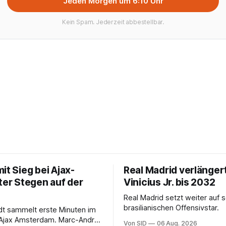
Jeden Morgen um 6:10 Uhr
Kein Spam. Jederzeit abbestellbar.
it Sieg bei Ajax-
Real Madrid verlänger
ter Stegen auf der
Vinicius Jr. bis 2032
Real Madrid setzt weiter auf 
brasilianischen Offensivstar.
ndt sammelt erste Minuten im
 Ajax Amsterdam. Marc-André
Von SID
06 Aug. 2026