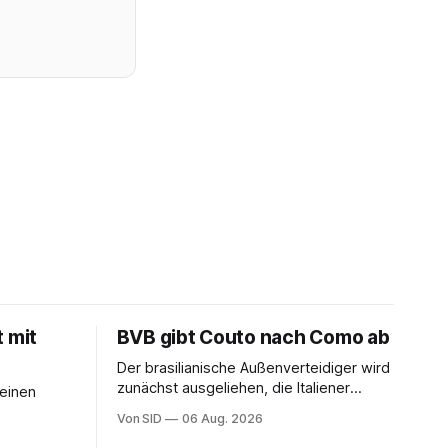
t mit
BVB gibt Couto nach Como ab
Der brasilianische Außenverteidiger wird
zunächst ausgeliehen, die Italiener
seinen
erhalten angeblich eine Kaufoption.
Von SID
06 Aug. 2026