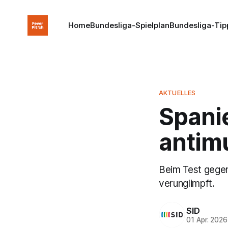
Home
Bundesliga-Spielplan
Bundesliga-Tip
AKTUELLES
Spanie
antim
Beim Test gegen
verunglimpft.
SID
01 Apr. 2026