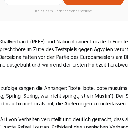
Kein Spam. Jederzeit abbestellbar.
ßballverband (RFEF) und Nationaltrainer Luis de la Fuent
Sprechchöre im Zuge des Testspiels gegen Ägypten verurte
Barcelona hatten vor der Partie des Europameisters am Di
ne ausgebuht und während der ersten Halbzeit herabwü
zufolge sangen die Anhänger: "bote, bote, bote musulma
ng, Spring, Spring, wer nicht springt, ist ein Muslim"). Der
s daraufhin mehrmals auf, die Äußerungen zu unterlassen.
Art von Verhalten verurteilt und deutlich gemacht, dass s
", sagte Rafael Louzan, Präsident des spanischen Verband