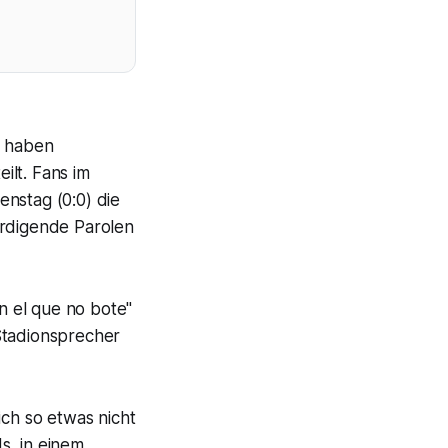
e haben
ilt. Fans im
enstag (0:0) die
rdigende Parolen
n el que no bote"
 Stadionsprecher
ich so etwas nicht
s, in einem