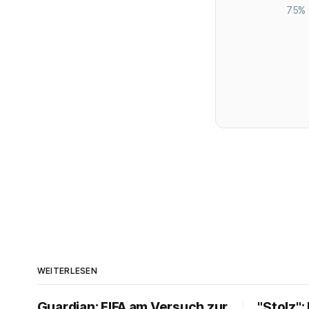
75% 
WEITERLESEN
Guardian: FIFA am Versuch zur
"Stolz":