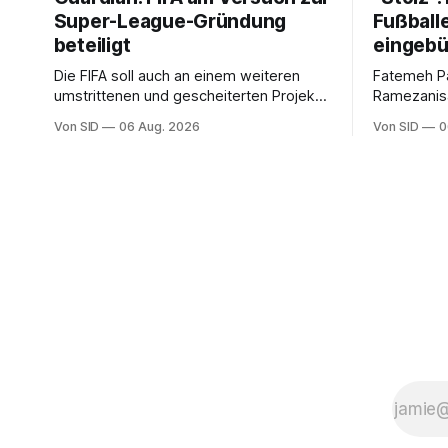
Super-League-Gründung
Fußballe
beteiligt
eingebü
Die FIFA soll auch an einem weiteren
Fatemeh P
umstrittenen und gescheiterten Projekt
Ramezanisa
im Hintergrund mitgewirkt haben.
neue Heima
Von SID
06 Aug. 2026
Von SID
0
sangen sie
mit.