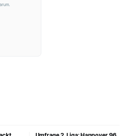
arum.
ackt
Umfrage 2. Liga: Hannover 96