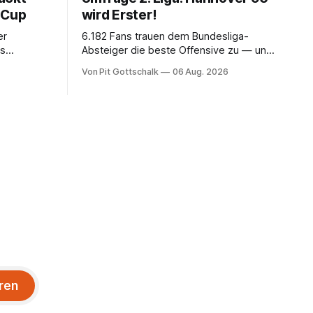
 Cup
wird Erster!
er
6.182 Fans trauen dem Bundesliga-
rs
Absteiger die beste Offensive zu — und
rechnen trotzdem mit seinem Scheitern.
Von Pit Gottschalk
06 Aug. 2026
 der
Der Favorit ist ausgerechnet der größte
Lokalrivale in Niedersachsen.
ren