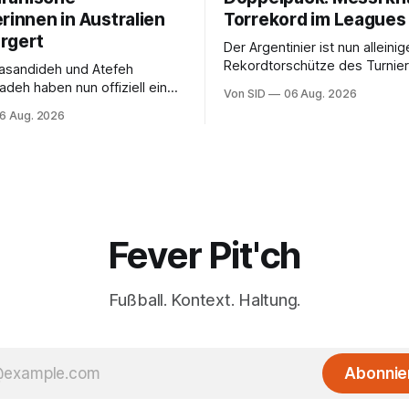
rinnen in Australien
Torrekord im Leagues
rgert
Der Argentinier ist nun alleinig
Rekordtorschütze des Turnie
asandideh und Atefeh
zwischen Vereinen der
deh haben nun offiziell eine
Von SID
06 Aug. 2026
nordamerikanischen MLS und
t. Bei der Asienmeisterschaft
6 Aug. 2026
mexikanischen Liga MX.
 die iranische Hymne nicht
Fever Pit'ch
Fußball. Kontext. Haltung.
Abonnie