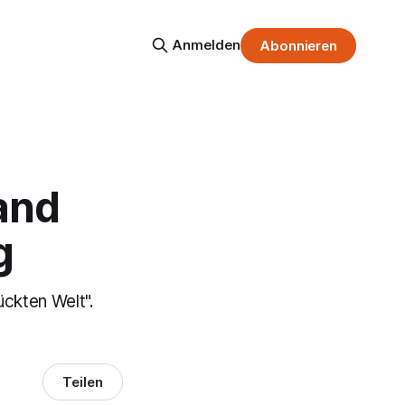
Anmelden
Abonnieren
and
g
ückten Welt".
Teilen