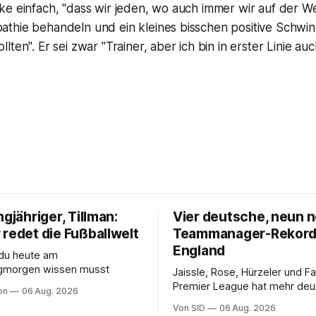
e einfach, "dass wir jeden, wo auch immer wir auf der Wel
thie behandeln und ein kleines bisschen positive Schwi
ten". Er sei zwar "Trainer, aber ich bin in erster Linie au
ngjähriger, Tillman:
Vier deutsche, neun n
 redet die Fußballwelt
Teammanager-Rekord
England
 du heute am
gmorgen wissen musst
Jaissle, Rose, Hürzeler und Fa
Premier League hat mehr deu
on
06 Aug. 2026
englische Chefcoaches.
Von SID
06 Aug. 2026