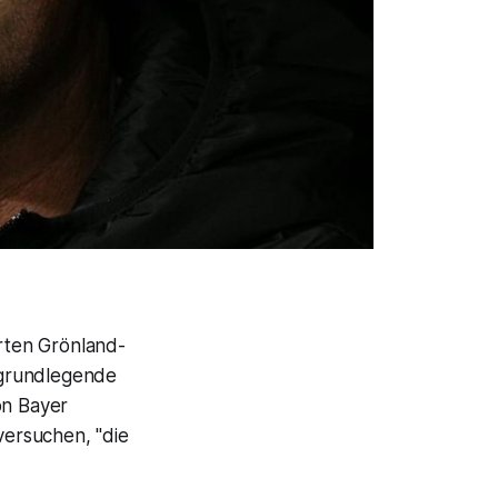
rten Grönland-
 grundlegende
on Bayer
versuchen, "die