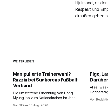
Hjulmand, er denk
Respekt und Empa
draußen geben soll
WEITERLESEN
Manipulierte Trainerwahl?
Figo, La
Razzia bei Südkoreas Fußball-
Darüber
Verband
Alles, was
Donnersta
Die umstrittene Ernennung von Hong
Myung-bo zum Nationaltrainer im Jahr
Von Redakti
2024 beschäftigt nun auch die
Von SID
06 Aug. 2026
Ermittlungsbehörden.