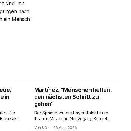
t sind, mit
ngungen nach
ch ein Mensch".
eue:
Martínez: "Menschen helfen,
e in
den nächsten Schritt zu
gehen"
rke: Die
Der Spanier will die Bayer-Talente um
tsche als
Ibrahim Maza und Neuzugang Kennet
Eichhorn entwickeln.
Von SID
06 Aug. 2026