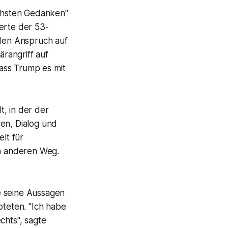
ichsten Gedanken"
erte der 53-
 den Anspruch auf
rangriff auf
ass Trump es mit
, in der der
ren, Dialog und
lt für
en anderen Weg.
te seine Aussagen
pteten. "Ich habe
chts", sagte