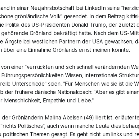
and in einer Neujahrsbotschaft bei LinkedIn seine "herzl
öne grönländische Volk" gesendet. In dem Beitrag kritisi
die Politik des US-Präsidenten Donald Trump, der zuletzt
gehörende Grönland bekräftigt hatte. Nach dem US-Militä
ie Ängste bei westlichen Partnern der USA gewachsen, d
 über eine Einnahme Grönlands ernst meinen könnte.
von einer "verrückten und sich schnell verändernden Welt
 Führungspersönlichkeiten Wissen, internationale Struktu
relle Unterschiede" seien. "Für Menschen wie sie ist die We
eb der frühere dänische Nationalcoach: "Aber es gibt ein
r Menschlichkeit, Empathie und Liebe."
 der Grönländerin Maliina Abelsen (49) liiert ist, erläuter
i "nichts Politisches", auch wenn manche Leute dies behau
 politischen Themen gesagt. Es geht nicht um links und re