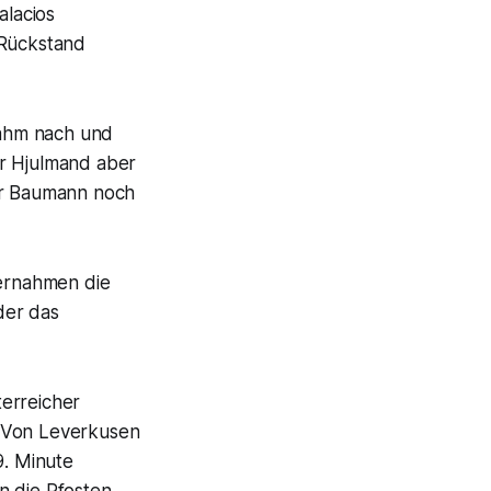
alacios
 Rückstand
nahm nach und
er Hjulmand aber
ver Baumann noch
ernahmen die
der das
terreicher
. Von Leverkusen
9. Minute