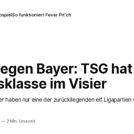
pspiel
So funktioniert Fever Pit'ch
gegen Bayer: TSG hat
klasse im Visier
r haben nur eine der zurückliegenden elf Ligapartien 
6
—
2 Min. Lesezeit