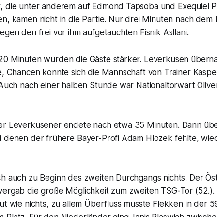
, die unter anderem auf Edmond Tapsoba und Exequiel P
en, kamen nicht in die Partie. Nur drei Minuten nach dem
egen den frei vor ihm aufgetauchten Fisnik Asllani.
20 Minuten wurden die Gäste stärker. Leverkusen über
le, Chancen konnte sich die Mannschaft von Trainer Kasp
. Auch nach einer halben Stunde war Nationaltorwart Oli
der Leverkusener endete nach etwa 35 Minuten. Dann üb
i denen der frühere Bayer-Profi Adam Hlozek fehlte, wie
ch auch zu Beginn des zweiten Durchgangs nichts. Der Ös
vergab die große Möglichkeit zum zweiten TSG-Tor (52.)
ut wie nichts, zu allem Überfluss musste Flekken in der 5