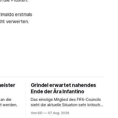
n die Pfosten.
rimaldo erstmals
cht verwerten.
eister
Grindel erwartet nahendes
Ende der Ära Infantino
 an die
Das einstige Mitglied des FIFA-Councils
rt werden.
sieht die aktuelle Situation sehr kritisch
und hofft auf einen Neuanfang.
Von SID
07 Aug. 2026