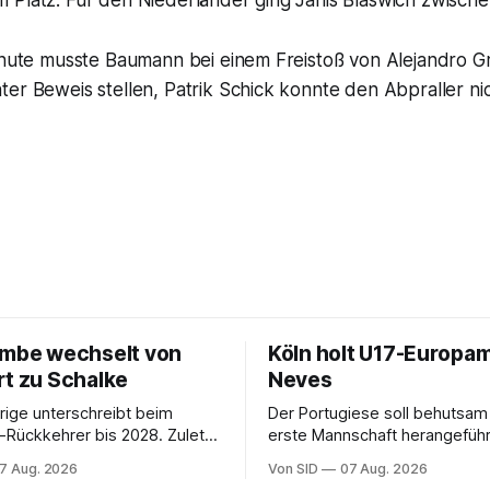
 Platz. Für den Niederländer ging Janis Blaswich zwische
Minute musste Baumann bei einem Freistoß von Alejandro G
er Beweis stellen, Patrik Schick konnte den Abpraller ni
imbe wechselt von
Köln holt U17-Europam
rt zu Schalke
Neves
rige unterschreibt beim
Der Portugiese soll behutsam
-Rückkehrer bis 2028. Zuletzt
erste Mannschaft herangefüh
rankreich gespielt.
7 Aug. 2026
Von SID
07 Aug. 2026