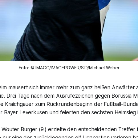
Foto: © IMAGO/IMAGEPOWER/SID/Michael Weber
im mausert sich immer mehr zum ganz heißen Anwärter a
e. Drei Tage nach dem Ausrufezeichen gegen Borussia 
ie Kraichgauer zum Rückrundenbeginn der Fußball-Bundesl
r Bayer Leverkusen und feierten den sechsten Heimsieg i
Wouter Burger (9.) erzielte den entscheidenden Treffer f
 nur eine der zurückliegenden elf Ligapartien verloren h