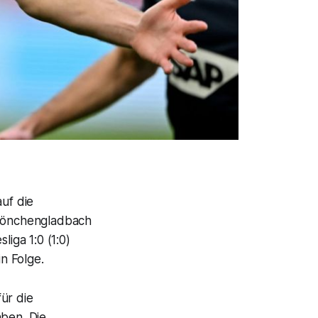
uf die
Mönchengladbach
iga 1:0 (1:0)
n Folge.
ür die
aben. Die