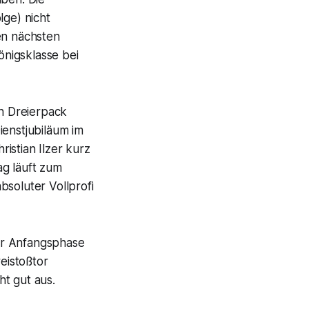
lge) nicht
en nächsten
nigsklasse bei
n Dreierpack
ienstjubiläum im
ristian Ilzer kurz
ag läuft zum
bsoluter Vollprofi
er Anfangsphase
eistoßtor
t gut aus.