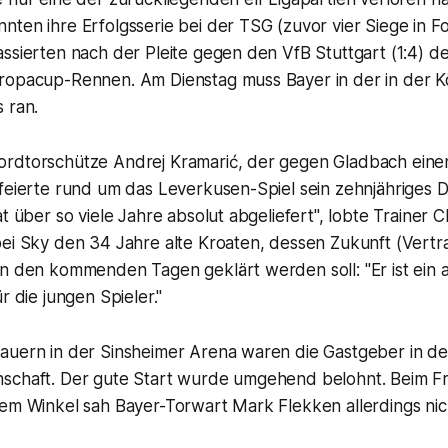
ten ihre Erfolgsserie bei der TSG (zuvor vier Siege in Fo
ssierten nach der Pleite gegen den VfB Stuttgart (1:4) d
ropacup-Rennen. Am Dienstag muss Bayer in der in der Kö
 ran.
rdtorschütze Andrej Kramarić, der gegen Gladbach eine
feierte rund um das Leverkusen-Spiel sein zehnjähriges D
t über so viele Jahre absolut abgeliefert", lobte Trainer Ch
bei Sky den 34 Jahre alte Kroaten, dessen Zukunft (Vertr
n den kommenden Tagen geklärt werden soll: "Er ist ein a
r die jungen Spieler."
auern in der Sinsheimer Arena waren die Gastgeber in d
schaft. Der gute Start wurde umgehend belohnt. Beim Fr
em Winkel sah Bayer-Torwart Mark Flekken allerdings nich