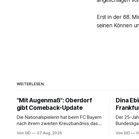
angeschlagen vom
Erst in der 68. 
seinen Können unt
WEITERLESEN
"Mit Augenmaß": Oberdorf
Dina Eb
gibt Comeback-Update
Frankfu
Die Nationalspielerin hat beim FC Bayern
Der 25-Jäh
nach ihrem zweiten Kreuzbandriss das
Bundesliga
nächste Etappenziel erreicht.
hat er in F
Von SID
07 Aug. 2026
Von SID
0