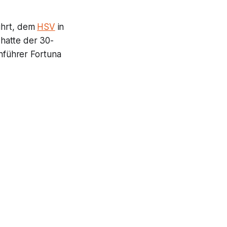
führt, dem
HSV
in
hatte der 30-
nführer Fortuna