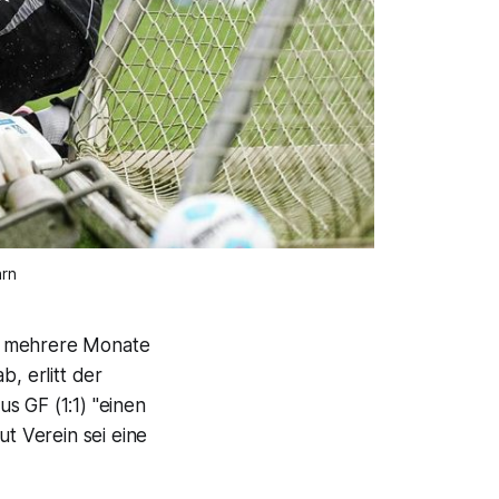
rn
ür mehrere Monate
, erlitt der
s GF (1:1) "einen
t Verein sei eine