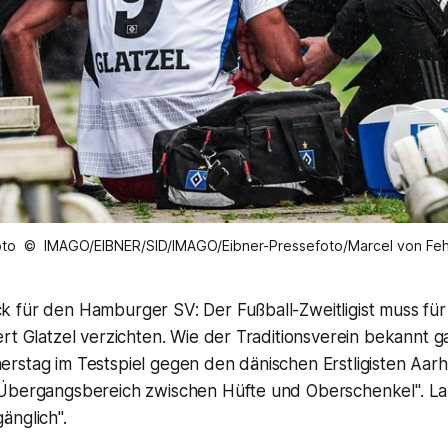
oto © IMAGO/EIBNER/SID/IMAGO/Eibner-Pressefoto/Marcel von Feh
 für den Hamburger SV: Der Fußball-Zweitligist muss f
rt Glatzel verzichten. Wie der Traditionsverein bekannt gab
stag im Testspiel gegen den dänischen Erstligisten Aarhu
Übergangsbereich zwischen Hüfte und Oberschenkel". Lau
änglich".