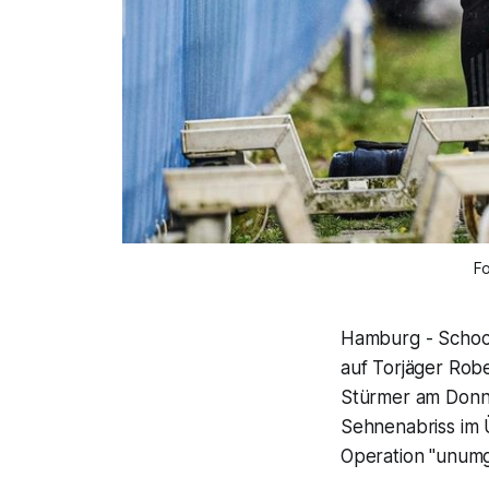
F
Hamburg - Schock
auf Torjäger Robe
Stürmer am Donner
Sehnenabriss im 
Operation "unumg