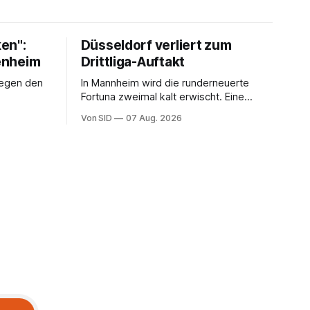
en":
Düsseldorf verliert zum
fenheim
Drittliga-Auftakt
gegen den
In Mannheim wird die runderneuerte
Fortuna zweimal kalt erwischt. Eine
vermeintliche Notbremse in der
Von SID
07 Aug. 2026
Anfangsphase sorgt für Zündstoff.