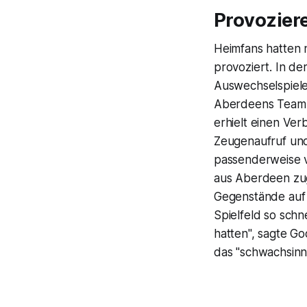
Provozier
Heimfans hatten 
provoziert. In der
Auswechselspieler
Aberdeens Teamm
erhielt einen Ver
Zeugenaufruf und
passenderweise 
aus Aberdeen zug
Gegenstände auf 
Spielfeld so schn
hatten", sagte Go
das "schwachsinni