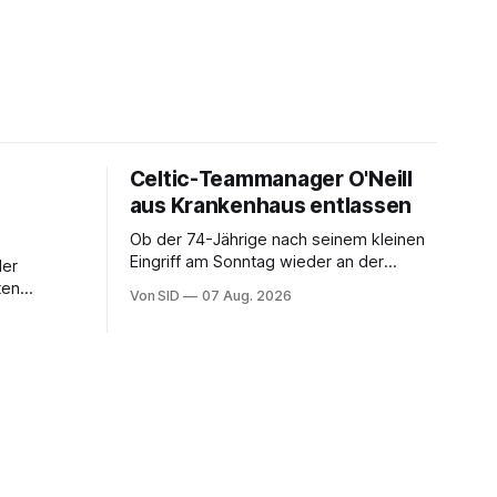
Celtic-Teammanager O'Neill
aus Krankenhaus entlassen
Ob der 74-Jährige nach seinem kleinen
Eingriff am Sonntag wieder an der
der
Seitenlinie stehen kann, bleibt offen.
ten
Von SID
07 Aug. 2026
iella teil.