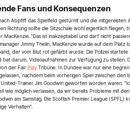
ende Fans und Konsequenzen
nach Abpfiff das Spielfeld gestürmt und die mitgereiste
en Richtung sollte die Sitzschale wohl eigentlich fliegen, t
 MacKenzie. "Das ist inakzeptabel und darf nicht passiere
anager Jimmy Thelin. MacKenzie wurde auf dem Platz b
band, der vom Blut rot gefärbt wurde. Die Polizei startete
 bat darum, Videoaufnahmen zur Verfügung zu stellen. D
von der Fair
Play
Tribüne. In Dundee war nur eine begren
elassen, nachdem beim vorherigen Spiel zwischen den 
United-Trainer Jim Goodwin geworfen worden waren. "I
ell wie möglich verlassen, da wir bereits Probleme mit d
odwin am Samstag. Die Scottish Premier League (SPFL) kri
ge Verhalten".