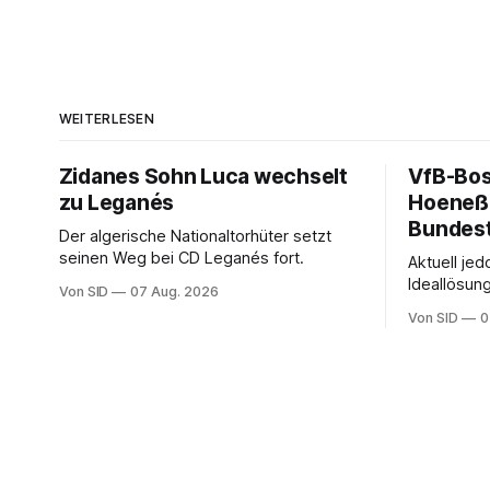
WEITERLESEN
Zidanes Sohn Luca wechselt
VfB-Bos
zu Leganés
Hoeneß 
Bundest
Der algerische Nationaltorhüter setzt
seinen Weg bei CD Leganés fort.
Aktuell jed
Ideallösun
Von SID
07 Aug. 2026
Stuttgart 
Von SID
0
Wehrle.