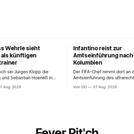
s Wehrle sieht
Infantino reist zur
als künftigen
Amtseinführung nach
rainer
Kolumbien
och sei Jürgen Klopp die
Der FIFA-Chef nimmt dort an 
g und Sebastian Hoeneß in
Amtseinführung des ultrarech
sehr gut aufgehoben, so
Präsidenten Abelardo de la Espr
7 Aug. 2026
Von SID
07 Aug. 2026
Fever Pit'ch