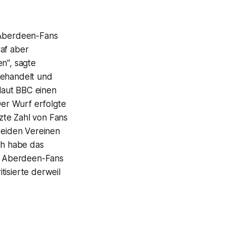
n Aberdeen-Fans
raf aber
n", sagte
ehandelt und
 laut BBC einen
er Wurf erfolgte
zte Zahl von Fans
beiden Vereinen
ch habe das
en Aberdeen-Fans
tisierte derweil