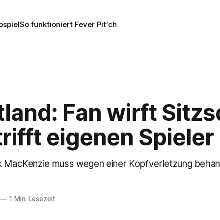
pspiel
So funktioniert Fever Pit'ch
land: Fan wirft Sitz
trifft eigenen Spieler
ck MacKenzie muss wegen einer Kopfverletzung behan
—
1 Min. Lesezeit