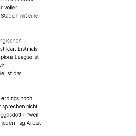
r voller
 Stadien mit einer
nglischen
t klar: Erstmals
mpions League ist
ir
l ist das
llerdings noch
r sprechen nicht
gosdottir, "weil
 jeden Tag Arbeit