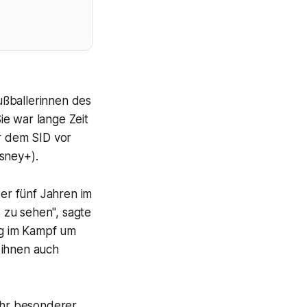
ußballerinnen des
ie war lange Zeit
ir dem SID vor
sney+).
ber fünf Jahren im
 zu sehen", sagte
ung im Kampf um
 ihnen auch
sehr besonderer