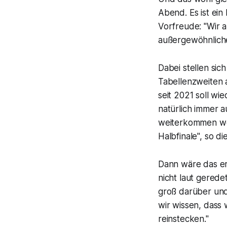
Abend. Es ist ein
Vorfreude: "Wir a
außergewöhnliche
Dabei stellen si
Tabellenzweiten a
seit 2021 soll wi
natürlich immer a
weiterkommen wol
Halbfinale", so die
Dann wäre das er
nicht laut gerede
groß darüber und 
wir wissen, dass
reinstecken."