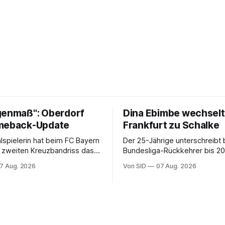
genmaß": Oberdorf
Dina Ebimbe wechselt
meback-Update
Frankfurt zu Schalke
alspielerin hat beim FC Bayern
Der 25-Jährige unterschreibt
 zweiten Kreuzbandriss das
Bundesliga-Rückkehrer bis 20
appenziel erreicht.
hat er in Frankreich gespielt.
7 Aug. 2026
Von SID
07 Aug. 2026