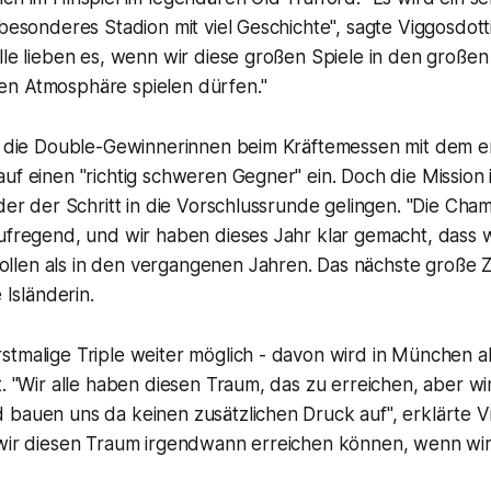
 besonderes Stadion mit viel Geschichte", sagte Viggosdotti
lle lieben es, wenn wir diese großen Spiele in den großen
n Atmosphäre spielen dürfen."
ch die Double-Gewinnerinnen beim Kräftemessen mit dem e
uf einen "richtig schweren Gegner" ein. Doch die Mission is
eder der Schritt in die Vorschlussrunde gelingen. "Die Cha
ufregend, und wir haben dieses Jahr klar gemacht, dass w
len als in den vergangenen Jahren. Das nächste große Zie
 Isländerin.
stmalige Triple weiter möglich - davon wird in München a
t. "Wir alle haben diesen Traum, das zu erreichen, aber wi
bauen uns da keinen zusätzlichen Druck auf", erklärte Vig
 wir diesen Traum irgendwann erreichen können, wenn wir