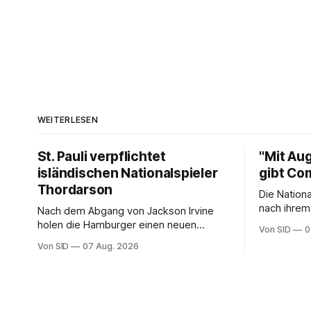
WEITERLESEN
St. Pauli verpflichtet
"Mit Au
isländischen Nationalspieler
gibt Co
Thordarson
Die Nation
nach ihrem
Nach dem Abgang von Jackson Irvine
nächste Et
holen die Hamburger einen neuen
Von SID
0
Mittelfeldspieler.
Von SID
07 Aug. 2026