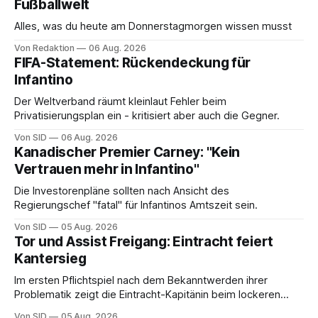
Fußballwelt
Alles, was du heute am Donnerstagmorgen wissen musst
Von Redaktion
06 Aug. 2026
FIFA-Statement: Rückendeckung für
Infantino
Der Weltverband räumt kleinlaut Fehler beim
Privatisierungsplan ein - kritisiert aber auch die Gegner.
Von SID
06 Aug. 2026
Kanadischer Premier Carney: "Kein
Vertrauen mehr in Infantino"
Die Investorenpläne sollten nach Ansicht des
Regierungschef "fatal" für Infantinos Amtszeit sein.
Von SID
05 Aug. 2026
Tor und Assist Freigang: Eintracht feiert
Kantersieg
Im ersten Pflichtspiel nach dem Bekanntwerden ihrer
Problematik zeigt die Eintracht-Kapitänin beim lockeren
Sieg eine starke Leistung.
Von SID
05 Aug. 2026