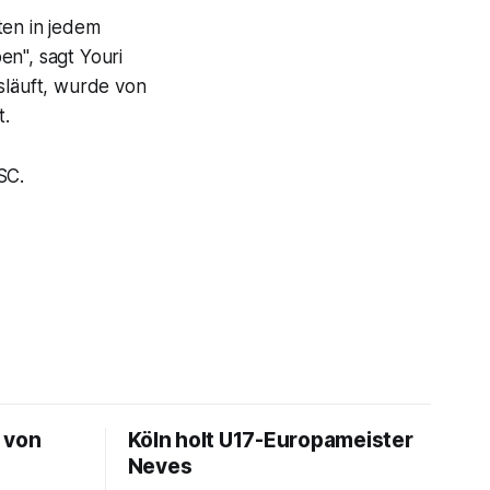
ten in jedem
en", sagt Youri
släuft, wurde von
t.
SC.
 von
Köln holt U17-Europameister
Neves