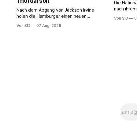
Thordarson
Die Nation
nach ihrem
Nach dem Abgang von Jackson Irvine
nächste Et
holen die Hamburger einen neuen
Von SID
0
Mittelfeldspieler.
Von SID
07 Aug. 2026