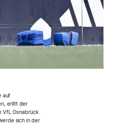
e auf
, erlitt der
en VfL Osnabrück
werde sich in der