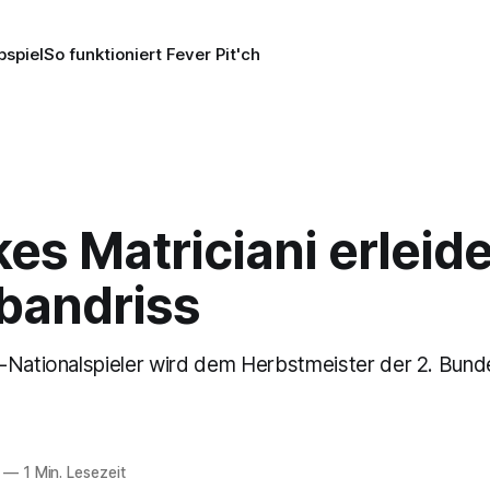
pspiel
So funktioniert Fever Pit'ch
es Matriciani erleide
bandriss
-Nationalspieler wird dem Herbstmeister der 2. Bunde
—
1 Min. Lesezeit