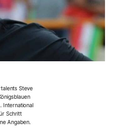
rtalents Steve
 Königsblauen
 International
ür Schritt
ine Angaben.