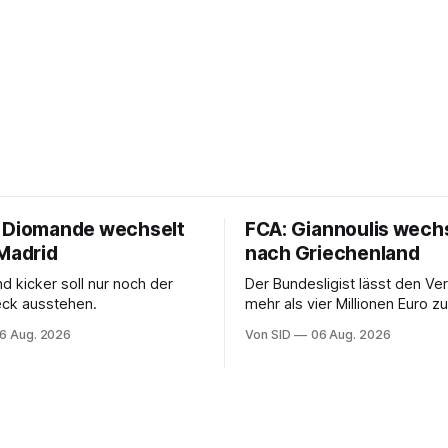
 Diomande wechselt
FCA: Giannoulis wech
 Madrid
nach Griechenland
d kicker soll nur noch der
Der Bundesligist lässt den Ver
eck ausstehen.
mehr als vier Millionen Euro 
Thessaloniki ziehen. Der Vertr
6 Aug. 2026
Von SID
06 Aug. 2026
schon da.