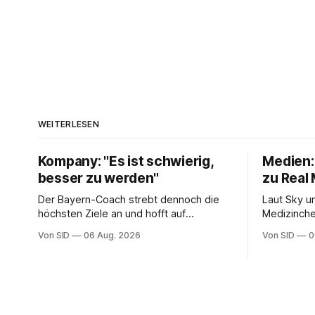
WEITERLESEN
Kompany: "Es ist schwierig,
Medien:
besser zu werden"
zu Real
Der Bayern-Coach strebt dennoch die
Laut Sky un
höchsten Ziele an und hofft auf
Medizinch
Verbesserungen.
Von SID
06 Aug. 2026
Von SID
0