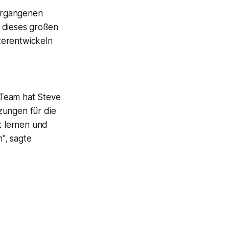
vergangenen
 dieses großen
terentwickeln
g-Team hat Steve
zungen für die
t lernen und
", sagte