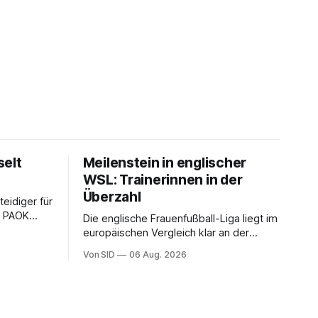
selt
Meilenstein in englischer
WSL: Trainerinnen in der
Überzahl
teidiger für
zu PAOK
Die englische Frauenfußball-Liga liegt im
eter ist
europäischen Vergleich klar an der
Spitze. In Deutschland sind Trainerinnen
Von SID
06 Aug. 2026
noch eine Ausnahme.