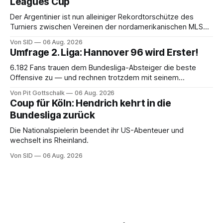
Leagues Cup
Der Argentinier ist nun alleiniger Rekordtorschütze des
Turniers zwischen Vereinen der nordamerikanischen MLS
und der mexikanischen Liga MX.
Von SID
06 Aug. 2026
Umfrage 2. Liga: Hannover 96 wird Erster!
6.182 Fans trauen dem Bundesliga-Absteiger die beste
Offensive zu — und rechnen trotzdem mit seinem
Scheitern. Der Favorit ist ausgerechnet der größte
Von Pit Gottschalk
06 Aug. 2026
Lokalrivale in Niedersachsen.
Coup für Köln: Hendrich kehrt in die
Bundesliga zurück
Die Nationalspielerin beendet ihr US-Abenteuer und
wechselt ins Rheinland.
Von SID
06 Aug. 2026