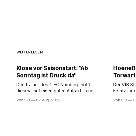
WEITERLESEN
Klose vor Saisonstart: "Ab
Hoeneß:
Sonntag ist Druck da"
Torwar
Der Trainer des 1. FC Nürnberg hofft
Der VfB St
diesmal auf einen guten Auftakt - und
Ersatz für
will auch aus eigenen Fehlern lernen.
zu verpflic
Von SID
07 Aug. 2026
Von SID
0
Schwaben 
Kapitän.