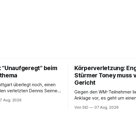
 "Unaufgeregt" beim
Körperverletzung: En
tthema
Stürmer Toney muss 
Gericht
uttgart überlegt noch, einen
 den verletzten Dennis Seimen
Gegen den WM-Teilnehmer lie
hten. Offen ist bei den
Anklage vor, es geht um einen 
7 Aug. 2026
auch die Frage nach dem
einem Londoner Nachtclub.
Von SID
07 Aug. 2026