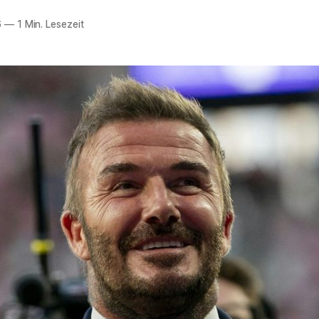
6
—
1 Min. Lesezeit