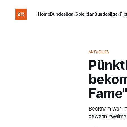
Home
Bundesliga-Spielplan
Bundesliga-Tip
AKTUELLES
Pünkt
bekom
Fame"
Beckham war im
gewann zweimal