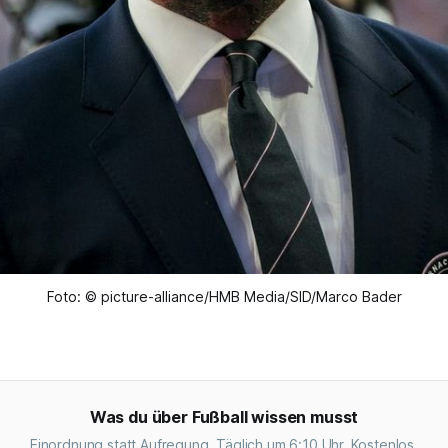
Foto: © picture-alliance/HMB Media/SID/Marco Bader
Was du über Fußball wissen musst
Einordnung statt Aufregung. Täglich um 6:10 Uhr. Kostenlos.