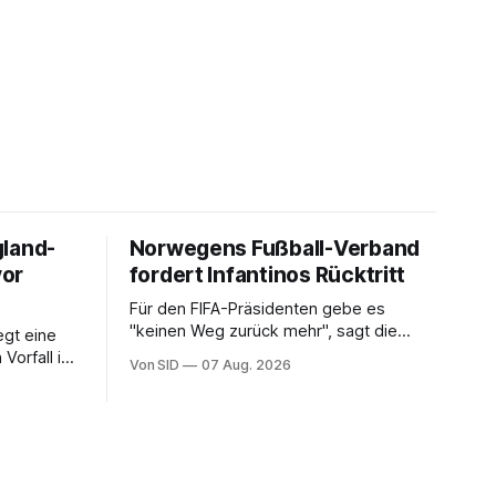
gland-
Norwegens Fußball-Verband
vor
fordert Infantinos Rücktritt
Für den FIFA-Präsidenten gebe es
"keinen Weg zurück mehr", sagt die
gt eine
NFF-Vorsitzende Lise Klaveness.
Vorfall in
Von SID
07 Aug. 2026