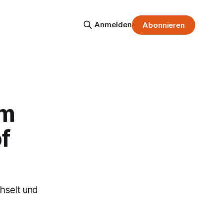
Anmelden
Abonnieren
am
f
hselt und