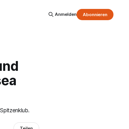
Anmelden
Abonnieren
und
sea
Spitzenklub.
Teilen