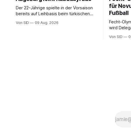
für Nov
Der 22-Jährige spielte in der Vorsaison
Fußball
bereits auf Leihbasis beim türkischen
Erstligisten Gaziantep FK.
Fecht-Olym
Von SID
09 Aug. 2026
wird Delega
Nationalma
Von SID
0