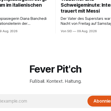
um im italienischen
Schweigeminute: Inte
trauert mit Messi
piasiegerin Diana Bianchedi
Der Vater des Superstars war 
tionsleiterin der
Nacht von Freitag auf Samsta
nnschaft.
verstorben. Der Verein steht
9 Aug. 2026
Von SID
09 Aug. 2026
Kapitän bei.
Fever Pit'ch
Fußball. Kontext. Haltung.
Abonnie