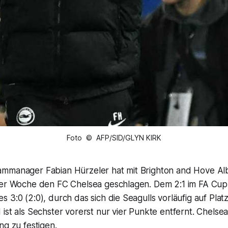
Foto © AFP/SID/GLYN KIRK
mmanager Fabian Hürzeler hat mit Brighton and Hove Al
ner Woche den FC Chelsea geschlagen. Dem 2:1 im FA Cup 
 3:0 (2:0), durch das sich die Seagulls vorläufig auf Plat
ist als Sechster vorerst nur vier Punkte entfernt. Chelsea
ng zu festigen.