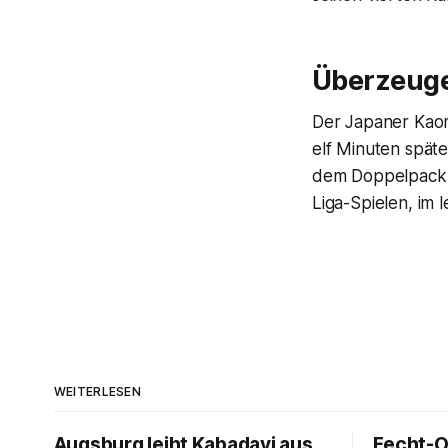
Überzeuge
Der Japaner Kaor
elf Minuten spät
dem Doppelpack zu
Liga-Spielen, im 
WEITERLESEN
Augsburg leiht Kabadayi aus
Fecht-O