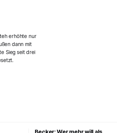
teh erhöhte nur
außen dann mit
e Sieg seit drei
setzt.
Becker: Wer mehr will als