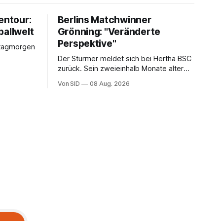
entour:
Berlins Matchwinner
ballwelt
Grönning: "Veränderte
Perspektive"
stagmorgen
Der Stürmer meldet sich bei Hertha BSC
zurück. Sein zweieinhalb Monate alter
Sohn hat daran einen Anteil.
Von SID
08 Aug. 2026