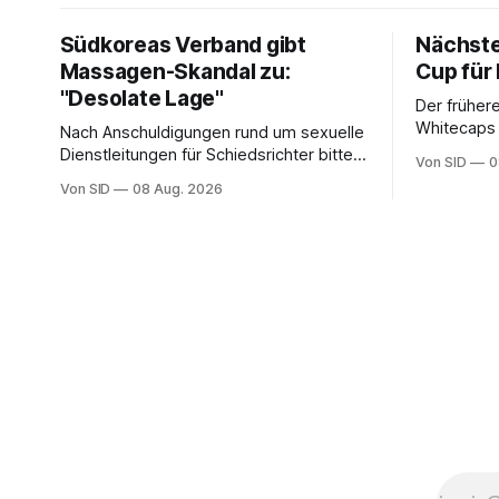
Südkoreas Verband gibt
Nächste
Massagen-Skandal zu:
Cup für
"Desolate Lage"
Der frühere
Whitecaps 
Nach Anschuldigungen rund um sexuelle
reicht das 
Dienstleitungen für Schiedsrichter bittet
Von SID
0
Punkte.
der Fußballverband Südkoreas um
Von SID
08 Aug. 2026
Entschuldigung.