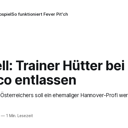
pspiel
So funktioniert Fever Pit'ch
ell: Trainer Hütter bei
o entlassen
Österreichers soll ein ehemaliger Hannover-Profi we
—
1 Min. Lesezeit