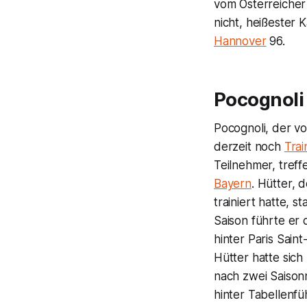
vom Österreicher
nicht, heißester K
Hannover
96.
Pocognoli 
Pocognoli, der vo
derzeit noch
Trai
Teilnehmer, treff
Bayern
. Hütter, 
trainiert hatte,
Saison führte er 
hinter Paris Sai
Hütter hatte sic
nach zwei Saisonn
hinter Tabellenf