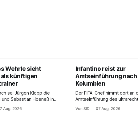
s Wehrle sieht
Infantino reist zur
als künftigen
Amtseinführung nach
rainer
Kolumbien
och sei Jürgen Klopp die
Der FIFA-Chef nimmt dort an 
g und Sebastian Hoeneß in
Amtseinführung des ultrarech
sehr gut aufgehoben, so
Präsidenten Abelardo de la Espr
7 Aug. 2026
Von SID
07 Aug. 2026