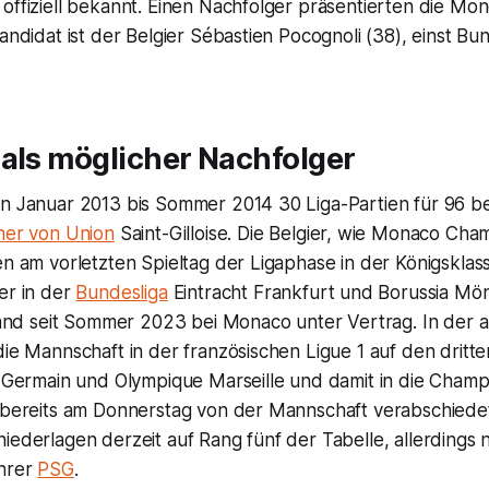
 offiziell bekannt. Einen Nachfolger präsentierten die M
andidat ist der Belgier Sébastien Pocognoli (38), einst Bun
als möglicher Nachfolger
n Januar 2013 bis Sommer 2014 30 Liga-Partien für 96 best
ner von Union
Saint-Gilloise. Die Belgier, wie Monaco Ch
en am vorletzten Spieltag der Ligaphase in der Königskla
der in der
Bundesliga
Eintracht Frankfurt und Borussia M
 stand seit Sommer 2023 bei Monaco unter Vertrag. In der
die Mannschaft in der französischen Ligue 1 auf den dritte
nt-Germain und Olympique Marseille und damit in die Cham
h bereits am Donnerstag von der Mannschaft verabschiedet
iederlagen derzeit auf Rang fünf der Tabelle, allerdings 
ührer
PSG
.