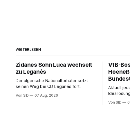
WEITERLESEN
Zidanes Sohn Luca wechselt
VfB-Bos
zu Leganés
Hoeneß 
Bundest
Der algerische Nationaltorhüter setzt
seinen Weg bei CD Leganés fort.
Aktuell jed
Ideallösun
Von SID
07 Aug. 2026
Stuttgart 
Von SID
0
Wehrle.