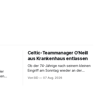
Celtic-Teammanager O'Neill
aus Krankenhaus entlassen
Ob der 74-Jährige nach seinem kleinen
Eingriff am Sonntag wieder an der
der
Seitenlinie stehen kann, bleibt offen.
ten
Von SID
07 Aug. 2026
iella teil.