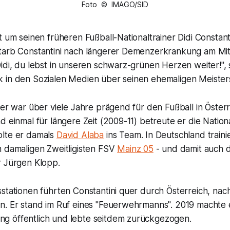
Foto © IMAGO/SID
t um seinen früheren Fußball-Nationaltrainer Didi Constan
tarb Constantini nach längerer Demenzerkrankung am Mit
idi, du lebst in unseren schwarz-grünen Herzen weiter!",
 in den Sozialen Medien über seinen ehemaligen Meisters
ler war über viele Jahre prägend für den Fußball in Österr
d einmal für längere Zeit (2009-11) betreute er die Natio
lte er damals
David Alaba
ins Team. In Deutschland traini
n damaligen Zweitligisten FSV
Mainz 05
- und damit auch 
r Jürgen Klopp.
stationen führten Constantini quer durch Österreich, nac
n. Er stand im Ruf eines "Feuerwehrmanns". 2019 machte 
 öffentlich und lebte seitdem zurückgezogen.