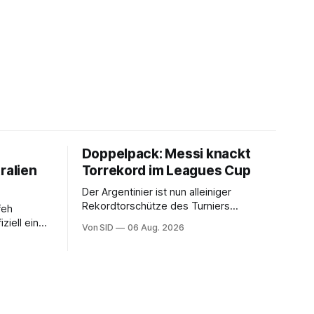
Doppelpack: Messi knackt
ralien
Torrekord im Leagues Cup
Der Argentinier ist nun alleiniger
Rekordtorschütze des Turniers
feh
zwischen Vereinen der
ziell eine
Von SID
06 Aug. 2026
nordamerikanischen MLS und der
isterschaft
mexikanischen Liga MX.
e nicht