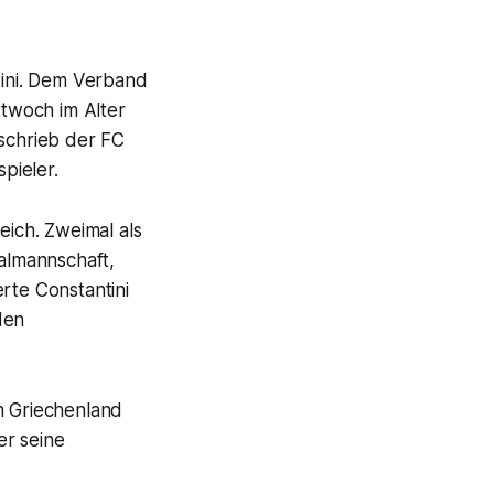
tini. Dem Verband
twoch im Alter
 schrieb der FC
pieler.
eich. Zweimal als
nalmannschaft,
erte Constantini
den
h Griechenland
er seine