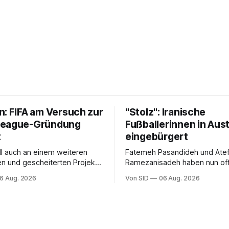
n: FIFA am Versuch zur
"Stolz": Iranische
League-Gründung
Fußballerinnen in Aust
t
eingebürgert
oll auch an einem weiteren
Fatemeh Pasandideh und Ate
en und gescheiterten Projekt
Ramezanisadeh haben nun offi
rund mitgewirkt haben.
neue Heimat. Bei der Asienme
6 Aug. 2026
Von SID
06 Aug. 2026
sangen sie die iranische Hymn
mit.