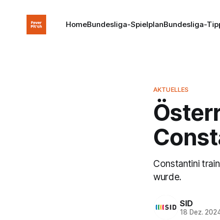
Home
Bundesliga-Spielplan
Bundesliga-Tip
AKTUELLES
Österr
Const
Constantini trai
wurde.
SID
18 Dez. 202