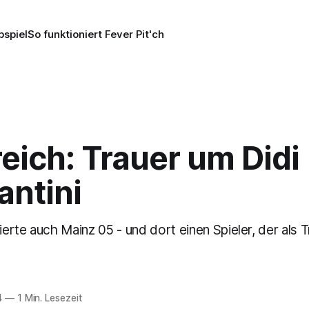
pspiel
So funktioniert Fever Pit'ch
eich: Trauer um Didi
antini
nierte auch Mainz 05 - und dort einen Spieler, der als 
4
—
1 Min. Lesezeit