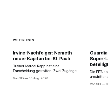
WEITERLESEN
Irvine-Nachfolger: Nemeth
Guardia
neuer Kapitän bei St. Pauli
Super-
beteilig
Trainer Marcel Rapp hat eine
Entscheidung getroffen. Zwei Zugänge
Die FIFA s
werden zu Stellvertretern.
umstritten
Von SID
06 Aug. 2026
im Hinterg
Von SID
0