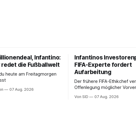
llionendeal, Infantino:
Infantinos Investoren
 redet die Fußballwelt
FIFA-Experte fordert
Aufarbeitung
 du heute am Freitagmorgen
sst
Der frühere FIFA-Ethikchef ver
Offenlegung möglicher Vorver
on
07 Aug. 2026
Diese könnten für die Bewert
Von SID
07 Aug. 2026
Infantinos Rolle entscheidend 