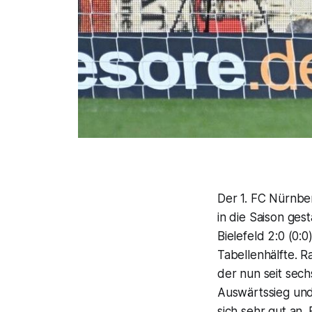
Der 1. FC Nürnber
in die Saison ges
Bielefeld 2:0 (0:
Tabellenhälfte. R
der nun seit sech
Auswärtssieg und f
sich sehr gut an. 