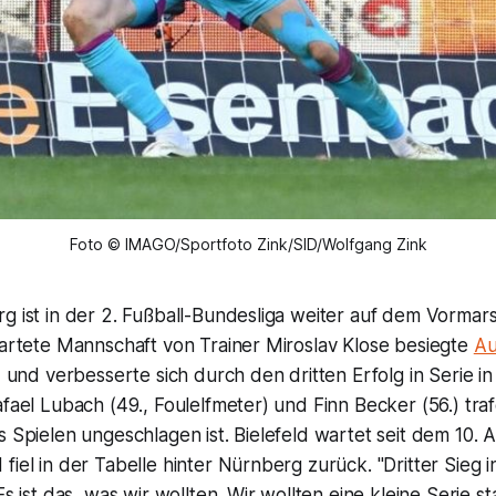
Foto © IMAGO/Sportfoto Zink/SID/Wolfgang Zink
g ist in der 2. Fußball-Bundesliga weiter auf dem Vormar
tartete Mannschaft von Trainer Miroslav Klose besiegte
Au
0) und verbesserte sich durch den dritten Erfolg in Serie i
afael Lubach (49., Foulelfmeter) und Finn Becker (56.) tra
s Spielen ungeschlagen ist. Bielefeld wartet seit dem 10. 
iel in der Tabelle hinter Nürnberg zurück. "Dritter Sieg in
Es ist das, was wir wollten. Wir wollten eine kleine Serie st