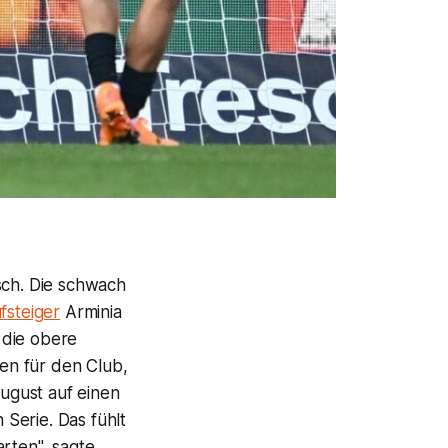
sch. Die schwach
fsteiger
Arminia
n die obere
fen für den Club,
August auf einen
 Serie. Das fühlt
arten", sagte