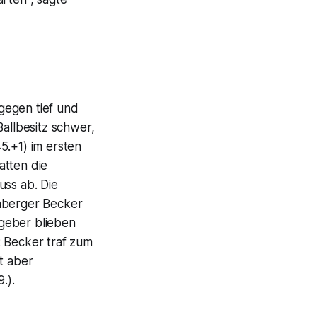
gegen tief und
Ballbesitz schwer,
5.+1) im ersten
atten die
uss ab. Die
rnberger Becker
geber blieben
: Becker traf zum
t aber
.).