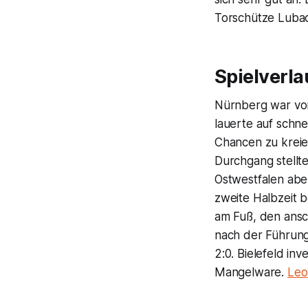
Torschütze Luba
Spielverl
Nürnberg war von
lauerte auf schne
Chancen zu kreier
Durchgang stellt
Ostwestfalen aber
zweite Halbzeit 
am Fuß, den ansc
nach der Führung
2:0. Bielefeld in
Mangelware.
Leo