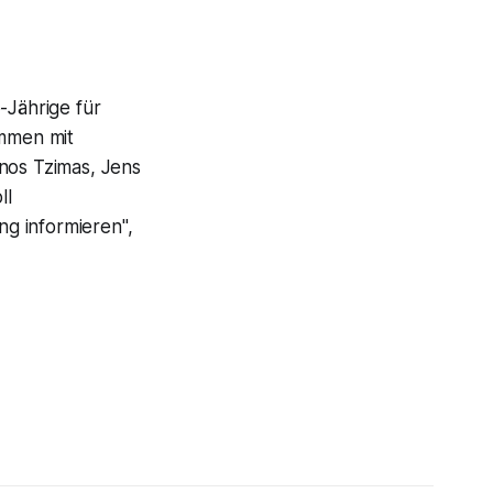
-Jährige für
ammen mit
nos Tzimas, Jens
ll
g informieren",