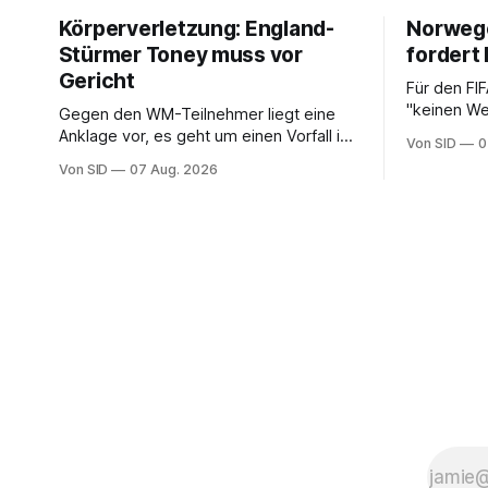
Körperverletzung: England-
Norwege
Stürmer Toney muss vor
fordert 
Gericht
Für den FI
"keinen We
Gegen den WM-Teilnehmer liegt eine
NFF-Vorsit
Anklage vor, es geht um einen Vorfall in
Von SID
0
einem Londoner Nachtclub.
Von SID
07 Aug. 2026