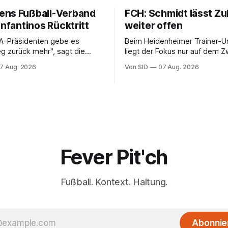
ns Fußball-Verband
FCH: Schmidt lässt Zu
Infantinos Rücktritt
weiter offen
FA-Präsidenten gebe es
Beim Heidenheimer Trainer-U
g zurück mehr", sagt die
liegt der Fokus nur auf dem Zweitliga-
zende Lise Klaveness.
Auftakt gegen Osnabrück.
7 Aug. 2026
Von SID
07 Aug. 2026
Fever Pit'ch
Fußball. Kontext. Haltung.
Abonnie