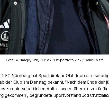
Foto © Imago/Zink/SID/IMAGO/Sportfoto Zink / Daniel Marr
st 1. FC Nürnberg hat Sportdirektor Olaf Rebbe mit sofort
s gab der Club am Dienstag bekannt. "Nach dem Ende der j
t es zu unterschiedlichen Auffassungen über die zukünfti
rg gekommen", begründete Sportvorstand Joti Chatzialex