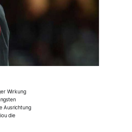
iger Wirkung
üngsten
ge Ausrichtung
iou die