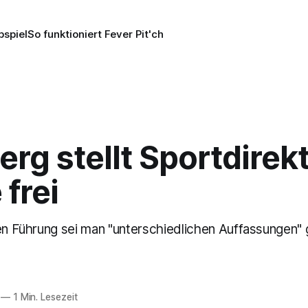
pspiel
So funktioniert Fever Pit'ch
rg stellt Sportdirek
frei
hen Führung sei man "unterschiedlichen Auffassungen" 
.
—
1 Min. Lesezeit