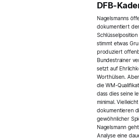
DFB-Kader
Nagelsmanns öffe
dokumentiert den
Schlüsselposition
stimmt etwas Gru
produziert offen
Bundestrainer ve
setzt auf Ehrlichk
Worthülsen. Aber 
die WM-Qualifikat
dass dies seine l
minimal. Vielleich
dokumentieren di
gewöhnlicher Spie
Nagelsmann geht e
Analyse eine dau