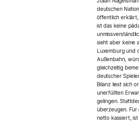
Julian Nagelsman
deutschen Nationa
öffentlich erklärt
ist das keine pä
unmissverständlic
sieht aber keine 
Luxemburg und di
Außenbahn, würde
gleichzeitig beme
deutscher Spieler,
Bilanz liest sich
unerfüllten Erwa
gelingen. Stattde
überzeugen. Für e
netto kassiert, is