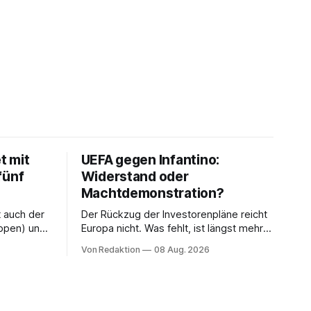
t mit
UEFA gegen Infantino:
fünf
Widerstand oder
Machtdemonstration?
t auch der
Der Rückzug der Investorenpläne reicht
ppen) und
Europa nicht. Was fehlt, ist längst mehr
n Havelse).
als eine Bedingung: der Rücktritt eines
Von Redaktion
08 Aug. 2026
einzelnen Mannes