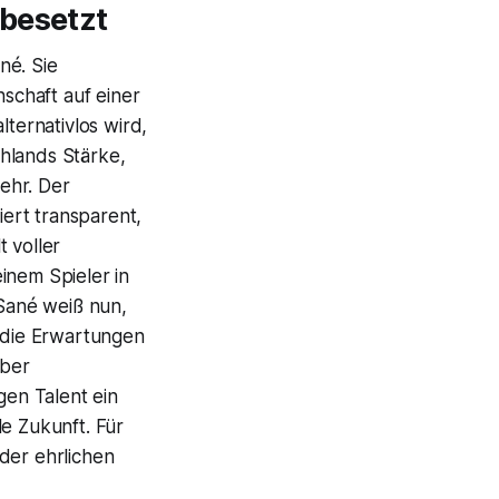
 besetzt
né. Sie
schaft auf einer
lternativlos wird,
hlands Stärke,
ehr. Der
ert transparent,
t voller
inem Spieler in
 Sané weiß nun,
, die Erwartungen
aber
en Talent ein
le Zukunft. Für
der ehrlichen