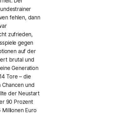
heit: Der
Bundestrainer
tiven fehlen, dann
war
cht zufrieden,
nsspiele gegen
tionen auf der
ert brutal und
 eine Generation
 14 Tore – die
ten Chancen und
lte der Neustart
der 90 Prozent
 Millionen Euro