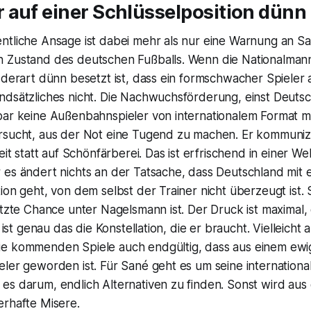
 auf einer Schlüsselposition dünn
ntliche Ansage ist dabei mehr als nur eine Warnung an Sa
 Zustand des deutschen Fußballs. Wenn die Nationalmann
 derart dünn besetzt ist, dass ein formschwacher Spieler a
ndsätzliches nicht. Die Nachwuchsförderung, einst Deutsc
bar keine Außenbahnspieler von internationalem Format m
rsucht, aus der Not eine Tugend zu machen. Er kommunizi
eit statt auf Schönfärberei. Das ist erfrischend in einer Wel
es ändert nichts an der Tatsache, dass Deutschland mit e
ion geht, von dem selbst der Trainer nicht überzeugt ist.
etzte Chance unter Nagelsmann ist. Der Druck ist maximal
t ist genau das die Konstellation, die er braucht. Vielleicht 
e kommenden Spiele auch endgültig, dass aus einem ewig
ler geworden ist. Für Sané geht es um seine internationa
s darum, endlich Alternativen zu finden. Sonst wird aus 
erhafte Misere.