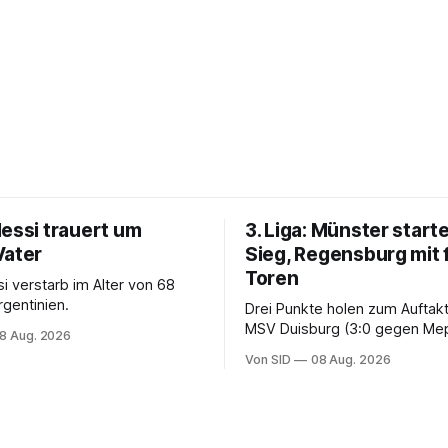
Messi trauert um
3. Liga: Münster starte
Vater
Sieg, Regensburg mit 
Toren
i verstarb im Alter von 68
rgentinien.
Drei Punkte holen zum Auftak
MSV Duisburg (3:0 gegen Me
8 Aug. 2026
der VfB Stuttgart II (3:2 gege
Von SID
08 Aug. 2026