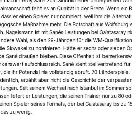
n macht Leroy Sané zum Sinnbild einer unbequemen Wahr
lmannschaft fehlt es an Qualität in der Breite. Wenn ein 
, dass er einen Spieler nur nominiert, weil ihm die Alterna
dagogische Maßnahme mehr. Die Botschaft aus Wolfsburg 
h. Nagelsmann ist mit Sanés Leistungen bei Galatasaray ni
andere Wahl, als den 29-Jährigen für die WM-Qualifikatio
e Slowakei zu nominieren. Hätte er sechs oder sieben Op
 Sané draußen bleiben. Diese Offenheit ist bemerkensw
rkenswert aufschlussreich. Sané steht stellvertretend für
 die ihr Potenzial nie vollständig abruft. 70 Länderspiele,
 ordentlich, erzählt aber nicht die Geschichte der verpass
rtungen. Seit seinem Wechsel nach Istanbul im Sommer sol
ssen liefert er Leistungen, die seinen Trainer nur zu 80 o
inen Spieler seines Formats, der bei Galatasaray bis zu 15
t das zu wenig.