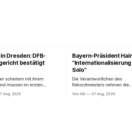
 in Dresden: DFB-
Bayern-Präsident Hain
ericht bestätigt
"Internationalisierung 
Solo"
er scheitern mit ihrem
Die Verantwortlichen des
und müssen im ersten
Rekordmeisters nehmen die
der neuen Saison auf einen
Ligakonkurrenten zum Abschlu
7 Aug. 2026
Von SID
07 Aug. 2026
Fans verzichten.
Asienreise einmal mehr in die P