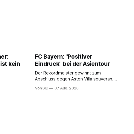
er:
FC Bayern: "Positiver
ist kein
Eindruck" bei der Asientour
Der Rekordmeister gewinnt zum
Abschluss gegen Aston Villa souverän.
Trainer Vincent Kompany wechselt bei
Von SID
07 Aug. 2026
Manuel Neuers Saisonpremiere munter
ss ihrer
durch.
flicht.