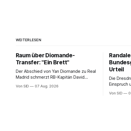
WEITERLESEN
Raum über Diomande-
Randale
Transfer: "Ein Brett"
Bundesg
Urteil
Der Abschied von Yan Diomande zu Real
Madrid schmerzt RB-Kapitän David
Die Dresdn
Raum. Trotzdem ist der Nationalspieler
Einspruch 
Von SID
07 Aug. 2026
auch stolz.
Heimspiel 
Von SID
0
Teil ihrer 