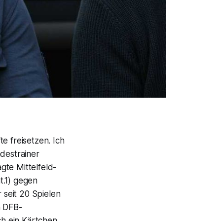
e freisetzen. Ich
ndestrainer
gte Mittelfeld-
t.1) gegen
 seit 20 Spielen
n DFB-
ch ein Kärtchen