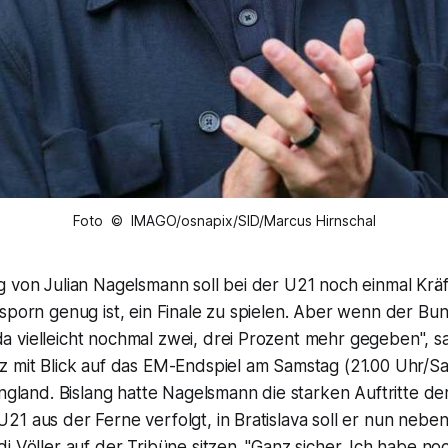
Foto © IMAGO/osnapix/SID/Marcus Hirnschal
 von Julian Nagelsmann soll bei der U21 noch einmal Kräft
sporn genug ist, ein Finale zu spielen. Aber wenn der Bu
 vielleicht nochmal zwei, drei Prozent mehr gegeben", sa
z mit Blick auf das EM-Endspiel am Samstag (21.00 Uhr/Sa
England. Bislang hatte Nagelsmann die starken Auftritte der
1 aus der Ferne verfolgt, in Bratislava soll er nun nebe
i Völler auf der Tribüne sitzen. "Ganz sicher. Ich habe no