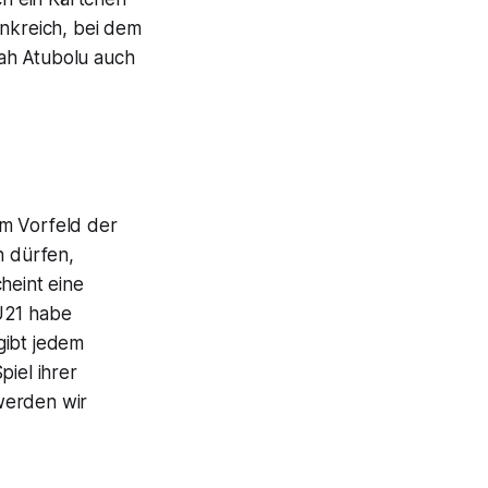
ankreich, bei dem
h Atubolu auch
im Vorfeld der
n dürfen,
heint eine
 U21 habe
gibt jedem
piel ihrer
 werden wir