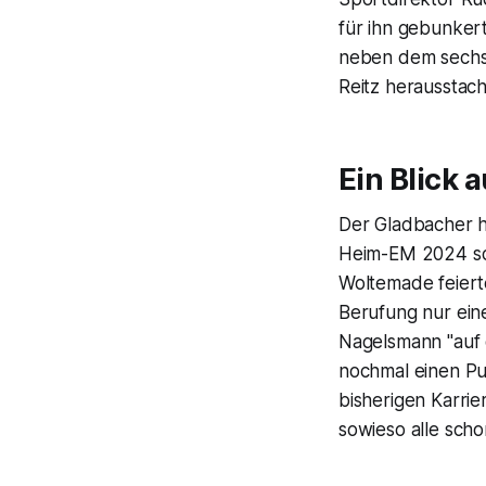
für ihn gebunkert
neben dem sechs
Reitz herausstach
Ein Blick a
Der Gladbacher h
Heim-EM 2024 sch
Woltemade feierte
Berufung nur ein
Nagelsmann "auf 
nochmal einen Pus
bisherigen Karrie
sowieso alle sch