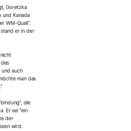
gt, Goretzka
ko und Kanada
der WM-Quali".
stand er in der
nicht
 des
ht und auch
a möchte man das
"
rbindung", die
 Er sei "ein
te der
ssen wird.