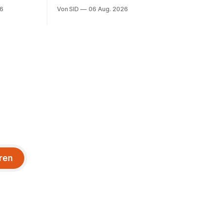
Scheitern.
26
Von SID
06 Aug. 2026
der größte
ren