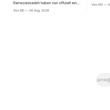
zwischen V
Ramezanisadeh haben nun offiziell eine
Von SID
0
nordameri
neue Heimat. Bei der Asienmeisterschaft
Von SID
06 Aug. 2026
mexikanisc
sangen sie die iranische Hymne nicht
mit.