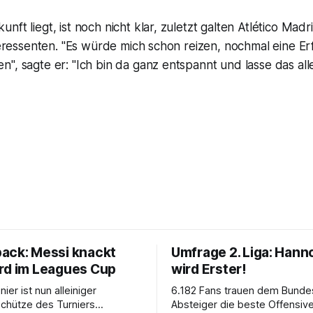
nft liegt, ist noch nicht klar, zuletzt galten Atlético Ma
nteressenten. "Es würde mich schon reizen, nochmal eine E
", sagte er: "Ich bin da ganz entspannt und lasse das all
ack: Messi knackt
Umfrage 2. Liga: Hann
rd im Leagues Cup
wird Erster!
nier ist nun alleiniger
6.182 Fans trauen dem Bundes
chütze des Turniers
Absteiger die beste Offensiv