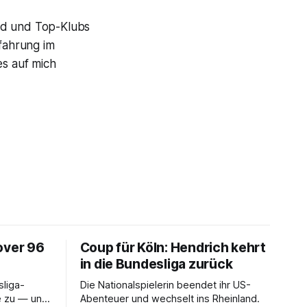
drid und Top-Klubs
rfahrung im
es auf mich
over 96
Coup für Köln: Hendrich kehrt
in die Bundesliga zurück
liga-
Die Nationalspielerin beendet ihr US-
e zu — und
Abenteuer und wechselt ins Rheinland.