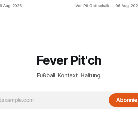
ereinen der
rechnen trotzdem mit seinem 
6 Aug. 2026
Von Pit Gottschalk
06 Aug. 20
kanischen MLS und der
Der Favorit ist ausgerechnet 
hen Liga MX.
Lokalrivale in Niedersachsen.
Fever Pit'ch
Fußball. Kontext. Haltung.
Abonnie