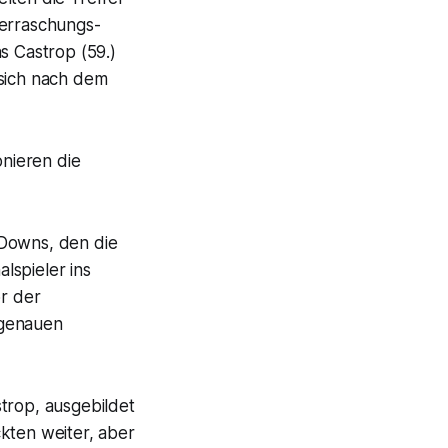
berraschungs-
s Castrop (59.)
sich nach dem
onieren die
 Downs, den die
lspieler ins
or der
tgenauen
trop, ausgebildet
kten weiter, aber