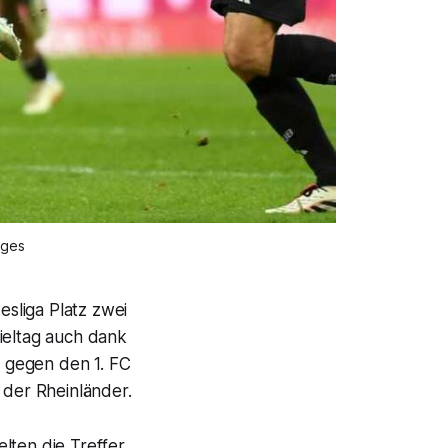
ages
esliga Platz zwei
ieltag auch dank
l gegen den 1. FC
 der Rheinländer.
elten die Treffer