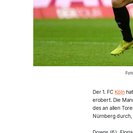
Fot
Der 1. FC
Köln
hat
erobert. Die Mann
des an allen Tore
Nürnberg durch, e
Downs (6.), Floria