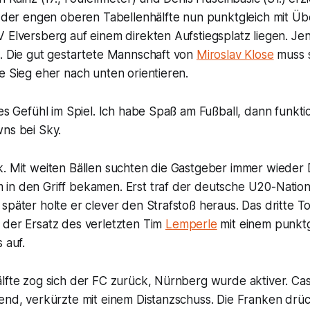
in der engen oberen Tabellenhälfte nun punktgleich mit Ü
 Elversberg auf einem direkten Aufstiegsplatz liegen. Jen
g. Die gut gestartete Mannschaft von
Miroslav Klose
muss 
e Sieg eher nach unten orientieren.
tes Gefühl im Spiel. Ich habe Spaß am Fußball, dann funkti
wns bei Sky.
k. Mit weiten Bällen suchten die Gastgeber immer wieder
in den Griff bekamen. Erst traf der deutsche U20-Nationa
später holte er clever den Strafstoß heraus. Das dritte T
 der Ersatz des verletzten Tim
Lemperle
mit einem punk
 auf.
lfte zog sich der FC zurück, Nürnberg wurde aktiver. Cas
end, verkürzte mit einem Distanzschuss. Die Franken drüc