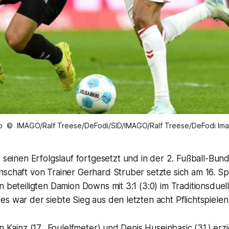
o © IMAGO/Ralf Treese/DeFodi/SID/IMAGO/Ralf Treese/DeFodi Im
 seinen Erfolgslauf fortgesetzt und in der 2. Fußball-Bund
schaft von Trainer Gerhard Struber setzte sich am 16. Sp
n beteiligten Damion Downs mit 3:1 (3:0) im Traditionsduel
s war der siebte Sieg aus den letzten acht Pflichtspielen
n Kainz (17., Foulelfmeter) und Denis Huseinbasic (31.) erzi