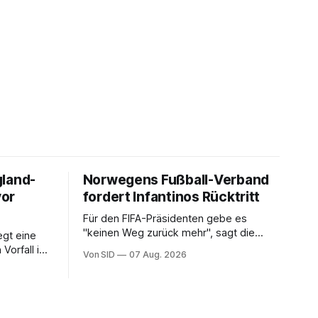
gland-
Norwegens Fußball-Verband
vor
fordert Infantinos Rücktritt
Für den FIFA-Präsidenten gebe es
"keinen Weg zurück mehr", sagt die
gt eine
NFF-Vorsitzende Lise Klaveness.
Vorfall in
Von SID
07 Aug. 2026