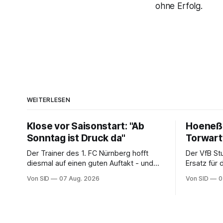
ohne Erfolg.
WEITERLESEN
Klose vor Saisonstart: "Ab
Hoeneß:
Sonntag ist Druck da"
Torwar
Der Trainer des 1. FC Nürnberg hofft
Der VfB St
diesmal auf einen guten Auftakt - und
Ersatz für
will auch aus eigenen Fehlern lernen.
zu verpflic
Von SID
07 Aug. 2026
Von SID
0
Schwaben 
Kapitän.