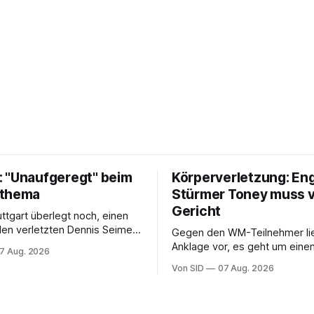
 "Unaufgeregt" beim
Körperverletzung: En
tthema
Stürmer Toney muss 
Gericht
uttgart überlegt noch, einen
 den verletzten Dennis Seimen
Gegen den WM-Teilnehmer lie
hten. Offen ist bei den
Anklage vor, es geht um einen 
7 Aug. 2026
auch die Frage nach dem
einem Londoner Nachtclub.
Von SID
07 Aug. 2026