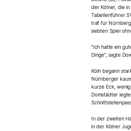
der Kölner, die 
Tabellenführer SV
traf für Nürnber
siebten Spiel ohn
"Ich hatte ein gu
Dinge", sagte Do
Köln begann star
Nürnberger kaum 
kurze Eck, wenig 
Domstädter legte
Schnittstellenpass
In der zweiten Hä
in der Kölner Jug