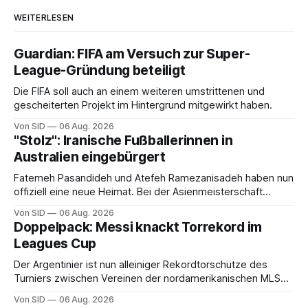
WEITERLESEN
Guardian: FIFA am Versuch zur Super-
League-Gründung beteiligt
Die FIFA soll auch an einem weiteren umstrittenen und
gescheiterten Projekt im Hintergrund mitgewirkt haben.
Von SID
06 Aug. 2026
"Stolz": Iranische Fußballerinnen in
Australien eingebürgert
Fatemeh Pasandideh und Atefeh Ramezanisadeh haben nun
offiziell eine neue Heimat. Bei der Asienmeisterschaft
sangen sie die iranische Hymne nicht mit.
Von SID
06 Aug. 2026
Doppelpack: Messi knackt Torrekord im
Leagues Cup
Der Argentinier ist nun alleiniger Rekordtorschütze des
Turniers zwischen Vereinen der nordamerikanischen MLS
und der mexikanischen Liga MX.
Von SID
06 Aug. 2026