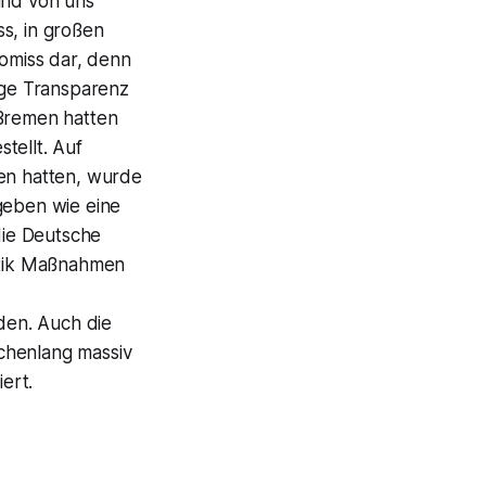
und von uns
s, in großen
romiss dar, denn
dige Transparenz
Bremen hatten
tellt. Auf
en hatten, wurde
geben wie eine
die Deutsche
litik Maßnahmen
rden. Auch die
chenlang massiv
ert.