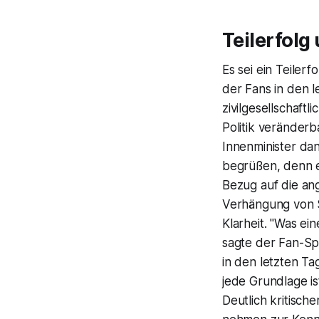
Teilerfolg
Es sei ein Teiler
der Fans in den 
zivilgesellschaf
Politik veränderb
Innenminister dan
begrüßen, denn e
Bezug auf die an
Verhängung von S
Klarheit. "Was ei
sagte der Fan-Spr
in den letzten Ta
jede Grundlage is
Deutlich kritisch