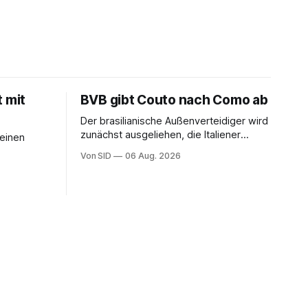
t mit
BVB gibt Couto nach Como ab
Der brasilianische Außenverteidiger wird
zunächst ausgeliehen, die Italiener
seinen
erhalten angeblich eine Kaufoption.
Von SID
06 Aug. 2026