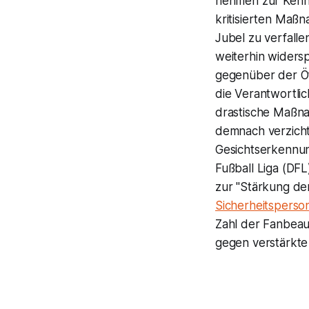
nehmen zur Kenntn
kritisierten Maßn
Jubel zu verfalle
weiterhin widersp
gegenüber der Öf
die Verantwortlic
drastische Maßn
demnach verzichte
Gesichtserkennun
Fußball Liga (DF
zur "Stärkung der
Sicherheitsperso
Zahl der Fanbeau
gegen verstärkte