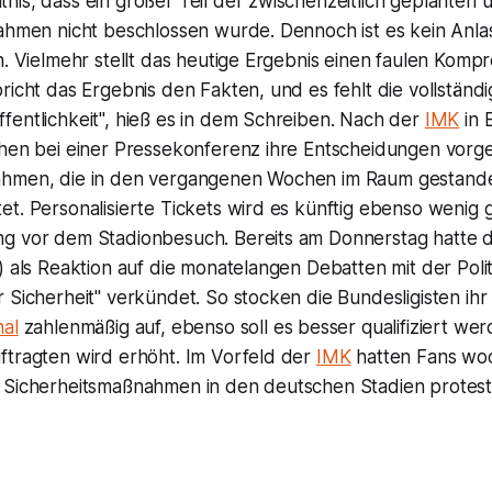
is, dass ein großer Teil der zwischenzeitlich geplanten 
ahmen nicht beschlossen wurde. Dennoch ist es kein Anlas
n. Vielmehr stellt das heutige Ergebnis einen faulen Komp
richt das Ergebnis den Fakten, und es fehlt die vollstän
fentlichkeit", hieß es in dem Schreiben. Nach der
IMK
in 
hen bei einer Pressekonferenz ihre Entscheidungen vorges
ahmen, die in den vergangenen Wochen im Raum gestand
t. Personalisierte Tickets wird es künftig ebenso wenig 
g vor dem Stadionbesuch. Bereits am Donnerstag hatte 
L) als Reaktion auf die monatelangen Debatten mit der Po
 Sicherheit" verkündet. So stocken die Bundesligisten ihr
nal
zahlenmäßig auf, ebenso soll es besser qualifiziert we
ftragten wird erhöht. Im Vorfeld der
IMK
hatten Fans wo
 Sicherheitsmaßnahmen in den deutschen Stadien protesti