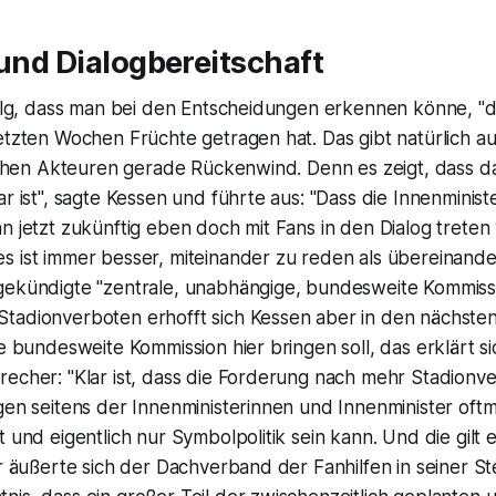
 und Dialogbereitschaft
folg, dass man bei den Entscheidungen erkennen könne, "d
letzten Wochen Früchte getragen hat. Das gibt natürlich 
tlichen Akteuren gerade Rückenwind. Denn es zeigt, dass 
ar ist", sagte Kessen und führte aus: "Dass die Innenminis
n jetzt zukünftig eben doch mit Fans in den Dialog treten w
s ist immer besser, miteinander zu reden als übereinande
gekündigte "zentrale, unabhängige, bundesweite Kommiss
tadionverboten erhofft sich Kessen aber in den nächste
ne bundesweite Kommission hier bringen soll, das erklärt si
echer: "Klar ist, dass die Forderung nach mehr Stadionver
gen seitens der Innenministerinnen und Innenminister oft
t und eigentlich nur Symbolpolitik sein kann. Und die gilt 
er äußerte sich der Dachverband der Fanhilfen in seiner S