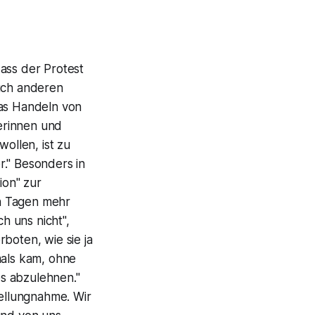
ass der Protest
auch anderen
das Handeln von
terinnen und
ollen, ist zu
r." Besonders in
ion" zur
n Tagen mehr
ch uns nicht",
boten, wie sie ja
mals kam, ohne
es abzulehnen."
tellungnahme. Wir