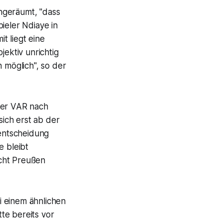
ngeräumt, "dass
ieler Ndiaye in
t liegt eine
jektiv unrichtig
n möglich", so der
der VAR nach
sich erst ab der
entscheidung
e bleibt
icht Preußen
i einem ähnlichen
te bereits vor