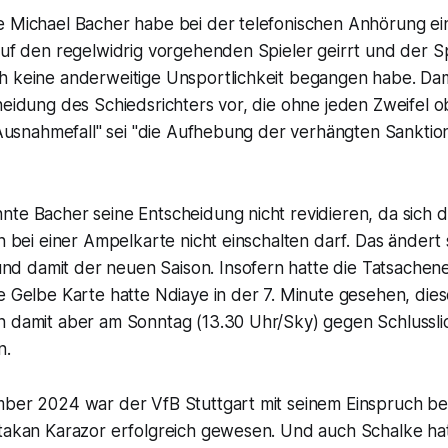
e Michael Bacher habe bei der telefonischen Anhörung ei
auf den regelwidrig vorgehenden Spieler geirrt und der Sp
h keine anderweitige Unsportlichkeit begangen habe. Dami
heidung des Schiedsrichters vor, die ohne jeden Zweifel ob
 "Ausnahmefall" sei "die Aufhebung der verhängten Sanktio
nte Bacher seine Entscheidung nicht revidieren, da sich 
en bei einer Ampelkarte nicht einschalten darf. Das ändert 
 damit der neuen Saison. Insofern hatte die Tatsachen
e Gelbe Karte hatte Ndiaye in der 7. Minute gesehen, dies
n damit aber am Sonntag (13.30 Uhr/Sky) gegen Schlussl
n.
mber 2024 war der VfB Stuttgart mit seinem Einspruch be
Atakan Karazor erfolgreich gewesen. Und auch Schalke hat