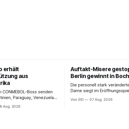
o erhält
Auftakt-Misere gesto
ützung aus
Berlin gewinnt in Bo
rika
Die personell stark veränderte
Dame siegt im Eröffnungsspiel
m CONMEBOL-Boss senden
Bundesliga.
tinien, Paraguay, Venezuela
Von SID
07 Aug. 2026
r versöhnliche Töne.
8 Aug. 2026