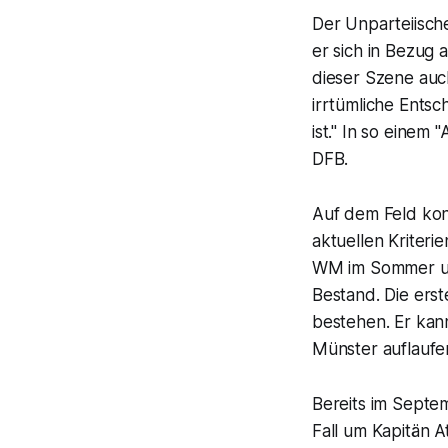
Der Unparteiisch
er sich in Bezug 
dieser Szene auc
irrtümliche Entsc
ist." In so einem
DFB.
Auf dem Feld kon
aktuellen Kriteri
WM im Sommer und
Bestand. Die erst
bestehen. Er kan
Münster auflaufe
Bereits im Septe
Fall um Kapitän 