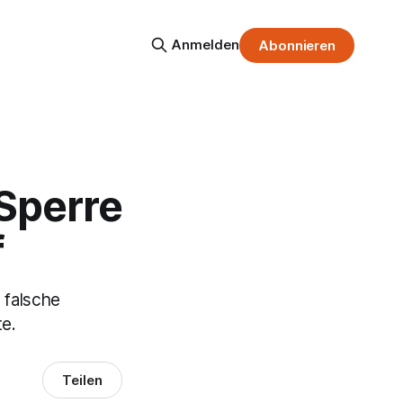
Anmelden
Abonnieren
Sperre
f
 falsche
te.
Teilen