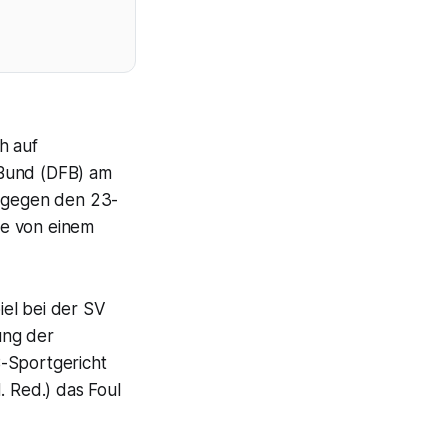
h auf
-Bund (DFB) am
 gegen den 23-
re von einem
iel bei der SV
ung der
B-Sportgericht
. Red.) das Foul