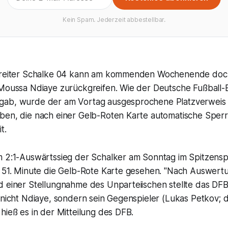
Kein Spam. Jederzeit abbestellbar.
enreiter Schalke 04 kann am kommenden Wochenende doc
 Moussa Ndiaye zurückgreifen. Wie der Deutsche Fußball
gab, wurde der am Vortag ausgesprochene Platzverweis
ben, die nach einer Gelb-Roten Karte automatische Sper
t.
m 2:1-Auswärtssieg der Schalker am Sonntag im Spitzensp
r 51. Minute die Gelb-Rote Karte gesehen. "Nach Auswert
d einer Stellungnahme des Unparteiischen stellte das DF
 nicht Ndiaye, sondern sein Gegenspieler (Lukas Petkov; d
hieß es in der Mitteilung des DFB.