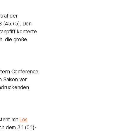
traf der
ß (45.+5). Den
anpfiff konterte
h, die große
astern Conference
n Saison vor
indruckenden
steht mit
Los
 dem 3:1 (0:1)-