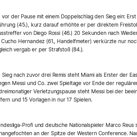
z vor der Pause mit einem Doppelschlag den Sieg ein: Erst 
ührung (45.), kurz darauf erhöhte er per direktem Freisto
usstreffer von Diego Rossi (46.) 20 Sekunden nach Wieder
). Cucho Hernandez (61., Handelfmeter) verkürzte nur noc
eich vergab er per Strafstoß (84.).
 Sieg nach zuvor drei Remis steht Miami als Erster der E
liegen Messi und Co. zwei Spieltage vor Ende der reguläre
dreimonatiger Verletzungspause steht Messi bei der bee
ffern und 15 Vorlagen in nur 17 Spielen.
ndesliga-Profi und deutsche Nationalspieler Marco Reus 
angefochten an der Spitze der Western Conference. Nach