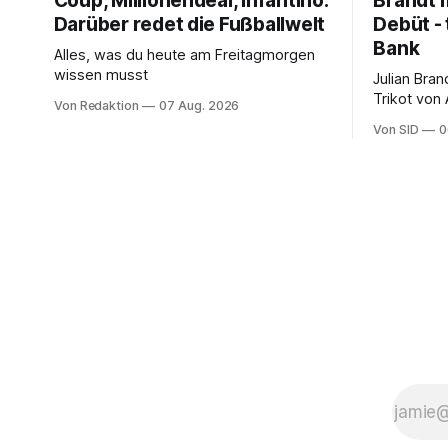
Coup, Millionendeal, Infantino:
Brandt m
Darüber redet die Fußballwelt
Debüt - 
Bank
Alles, was du heute am Freitagmorgen
wissen musst
Julian Bra
Trikot von
Von Redaktion
07 Aug. 2026
ter Stegen
Von SID
0