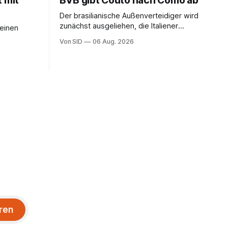
t mit
BVB gibt Couto nach Como ab
Der brasilianische Außenverteidiger wird
zunächst ausgeliehen, die Italiener
seinen
erhalten angeblich eine Kaufoption.
Von SID
06 Aug. 2026
ren