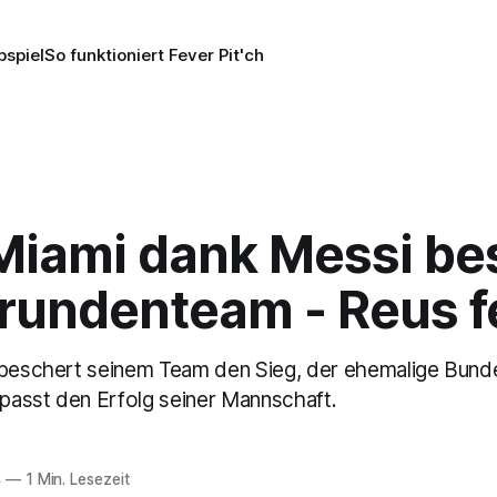
pspiel
So funktioniert Fever Pit'ch
Miami dank Messi be
rundenteam - Reus f
 beschert seinem Team den Sieg, der ehemalige Bunde
asst den Erfolg seiner Mannschaft.
4
—
1 Min. Lesezeit