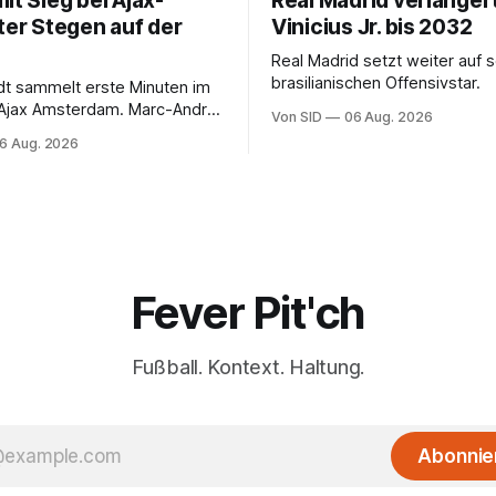
it Sieg bei Ajax-
Real Madrid verlänger
ter Stegen auf der
Vinicius Jr. bis 2032
Real Madrid setzt weiter auf 
brasilianischen Offensivstar.
ndt sammelt erste Minuten im
 Ajax Amsterdam. Marc-André
Von SID
06 Aug. 2026
 muss sich gedulden.
6 Aug. 2026
Fever Pit'ch
Fußball. Kontext. Haltung.
Abonnie