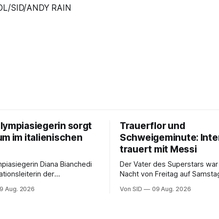
OL/SID/ANDY RAIN
lympiasiegerin sorgt
Trauerflor und
um im italienischen
Schweigeminute: Inte
trauert mit Messi
piasiegerin Diana Bianchedi
Der Vater des Superstars war 
tionsleiterin der
Nacht von Freitag auf Samsta
nnschaft.
verstorben. Der Verein steht
9 Aug. 2026
Von SID
09 Aug. 2026
Kapitän bei.