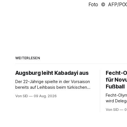
Foto © AFP/PO
WEITERLESEN
Augsburg leiht Kabadayi aus
Fecht-O
für Nov
Der 22-Jährige spielte in der Vorsaison
Fußball
bereits auf Leihbasis beim türkischen
Erstligisten Gaziantep FK.
Fecht-Olym
Von SID
09 Aug. 2026
wird Delega
Nationalma
Von SID
0