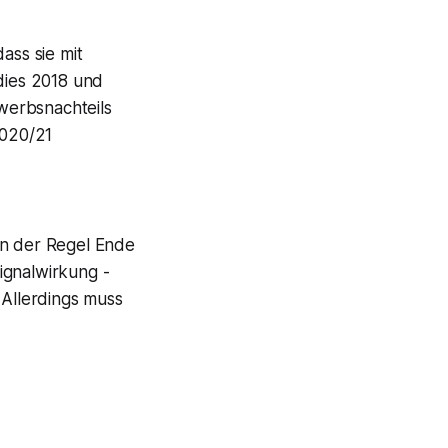
ass sie mit
 dies 2018 und
werbsnachteils
020/21
in der Regel Ende
ignalwirkung -
 Allerdings muss