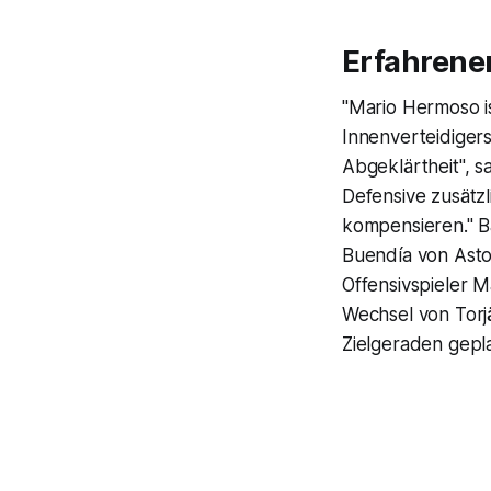
Erfahrene
"Mario Hermoso is
Innenverteidiger
Abgeklärtheit", 
Defensive zusätzl
kompensieren." Ba
Buendía von Aston
Offensivspieler M
Wechsel von Tor
Zielgeraden gepla