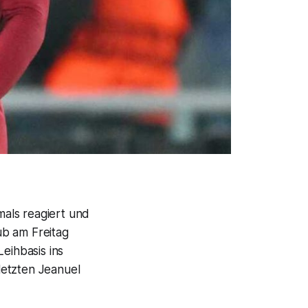
als reagiert und
ub am Freitag
eihbasis ins
letzten Jeanuel