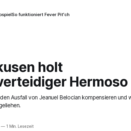
pspiel
So funktioniert Fever Pit'ch
kusen holt
verteidiger Hermoso
l den Ausfall von Jeanuel Belocian kompensieren und 
eliehen.
—
1 Min. Lesezeit