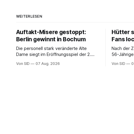
WEITERLESEN
Auftakt-Misere gestoppt:
Hütter 
Berlin gewinnt in Bochum
Fans lo
Die personell stark veränderte Alte
Nach der Z
Dame siegt im Eröffnungsspiel der 2.
56-Jährige
Bundesliga.
der Bundes
Von SID
07 Aug. 2026
Von SID
0