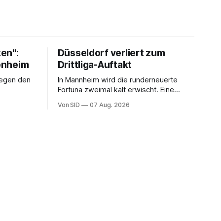
en":
Düsseldorf verliert zum
fenheim
Drittliga-Auftakt
gegen den
In Mannheim wird die runderneuerte
Fortuna zweimal kalt erwischt. Eine
vermeintliche Notbremse in der
Von SID
07 Aug. 2026
Anfangsphase sorgt für Zündstoff.